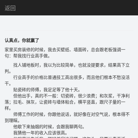
返回
认真点，你就赢了
家里买房装修的时候，我去买壁纸、墙面砖，总会跟老板强调一
句：帮我找行业高手做。
找人铺地板时，我以为比较简单，也就没提要求，结果高下立
判。
行业高手的价格比普通技工高出很多，而且他们根本不愁没活
干。
贴瓷砖的师傅，我足足等了他十天。
但他出手，真的不一般：切瓷砖，很少浪费；和灰浆，干净利
落；拉毛、抹灰，让瓷砖与墙体粘合，横平竖直，跟尺子量的一
样。
师傅工作的时候，你跟他说话，就好像在对空气说，根本得不
到理睬。
他歇下来抽烟的时候，会跟我聊两句。
我猜他一年的收入应该很高。