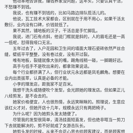
他坦率地告诉我，赚钱养家没问题，这年头，只要认真干活，
不愁赚不到钱。
我说，也有赚不到钱的，比如马路边排队揽活儿的。
他说，瓦工技术大家都会，区别就在于用不用心，如果干活太
敷衍，业内没有口碑，价钱就低了。
果不其然，铺地板的汉子，干活总是手忙脚乱。
我说，进门石有点斜，他说门框就是斜的，人的眉毛还是一高
一低呢，怼得我哑口无言。
五年过去了，入户花园和卫生间的墙面大理石瓷砖依然严丝合
缝，壁纸平平整整，没有卷过皮，没有开过裂。
唯有地板，裂缝就像大张的嘴，踢角线稍一碰，一脚踢好远。
高手与低手不是吹出来的，都拿效果说话。
每个行业都挤满了人，但行业状元永远都是凤毛麟角。想要在
业内出类拔萃，认真是必备的才能。
小李的理发店，距我家不足百米。
我想干洗头或随便吹个发型，会光顾她的理发店。但如果正儿
八经剪发，是不会去的。
她家价格便宜，人也很热情，永远笑眯眯的。照理说，生意应
该红火才对，但她开店十几年，规模永远只有两把椅子。
为什么呢？因为她剪头发太随便了。
尽管我的发型很简单，清汤挂面短直发，但也绝非哐当一剪刀
下去就能解决的，剪不好就成了女游击队长。
她剪头发的时候，从来不会花心思去给顾客建议，而是顾客想