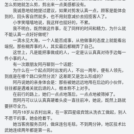
怎么剪她就怎么剪，剪出来一点美感都没有。
我诚恳地给她提过建议，如果对剪发认真一点，顾客是能体会
到的，回头客自然就多，也不用刻意减价去招揽客人了。
小李笑嘻嘻地说，我这样也挺好的，不累。
我不明白，既然做这件事，花了同样的时间和精力，为什么就
不能认真一点好好做呢？
一滴水见大海，一个人能否成事，从他做事的态度上就能看出
端倪。那些糊弄事的人，其实最后都糊弄了自己。
这世上，凡是能把事做成的人，一定是认认真真对待手边每一
件小事的人。
有一次跟朋友阿丹聊到一个话题：
为什么在一个起点同时出发的人，不出一两年，便有人领先，
到底是在哪个路口突然分流？这差距又是怎么形成的？
阿丹说她的亲身体会是：那些被她远远地甩在后边的小伙伴，
往往都是遇难关就后退的人，根本称不上对手。
在前行的路上，她们一点点地落后，一点点地被筛掉了。
而阿丹可以认认真真硬着头皮一直往前冲，她说，既然上路就
要拼尽全力。
阿丹18岁从农村出来，在一家四星级宾馆从洗衣工做起，别人
不愿干的事，她会抢着干。
她当客房服务员时，做床连包毛毯，不到两分钟，地区技术比
武她连续两年都是第一名。