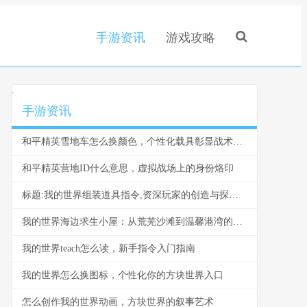
手游资讯
游戏攻略
.
手游资讯
和平精英雪地车怎么换颜色，个性化载具彰显战术风采，副标题，雪原驰骋的色彩奥秘与实战价值
和平精英营地ID什么意思，虚拟战场上的身份烙印
标题:我的世界组装道具指令,资深玩家的创造与探索指南
我的世界海边求生小屋：从荒芜沙滩到温馨港湾的建造指南
我的世界teach怎么读，新手指令入门指南
我的世界怎么换图标，个性化你的方块世界入口
怎么创作我的世界动画，方块世界的叙事艺术