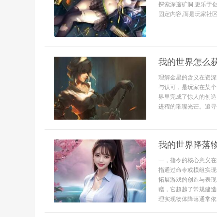
探索深邃矿洞,更乐于
固定内容,而是玩家社
我的世界怎么
理解金星的含义在资深
与认可，是玩家在某个
界里完成了惊人的创造
进程的璀璨光芒。追寻
我的世界降落
一，指令的核心意义在
指通过命令或模组实现
拓展游戏的创造与表现
赠，它超越了常规建造
理实现物体降落通常依