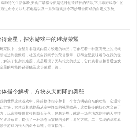
创造独特的生活体验,美食广场指令便是这种创造精神的结晶,它并非游戏原生的
区通过命令方块红石电路以及一系列游戏指令巧妙组合而成的自定义系统,...
获得金星，探索游戏中的璀璨荣耀
玩家眼中，金星并非游戏内官方设定的物品，它象征着一种至高无上的成就
领域达到极致后，社区或自我赋予的荣誉徽章，获得金星意味着你在我的世
，解决了复杂的难题，或是展现了无与伦比的技艺，它代表着超越普通游戏
金星的可能路径要触及这份荣耀，路...
物体指令解析，方块从天而降的奥秘
我的世界这款游戏中，降落物体指令并非一个官方明确命名的功能，它通常
让方块，实体或其他物品从空中降落的视觉效果，这类指令的核心意义在于
力，玩家能够借此模拟陨石坠落，建筑坍塌，或是一场充满戏剧性的天空馈
的逐块放置，提供了一种动态而震撼的操控世界的方式。二，实现的基本原
赖于游戏内强大的命令系统，最直接的...