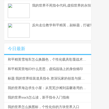
我的世界不死指令代码,虚拟世界的永恒法则副标题
反向走位教学和平精英，副标题，打破常规的生存
今日最新
和平精英雪地车怎么换颜色，个性化载具彰显战术风采，副标题，雪原驰骋的色彩奥秘与实战价值
和平精英营地ID什么意思，虚拟战场上的身份烙印
标题:我的世界组装道具指令,资深玩家的创造与探索指南
我的世界海边求生小屋：从荒芜沙滩到温馨港湾的建造指南
我的世界teach怎么读，新手指令入门指南
我的世界怎么换图标，个性化你的方块世界入口