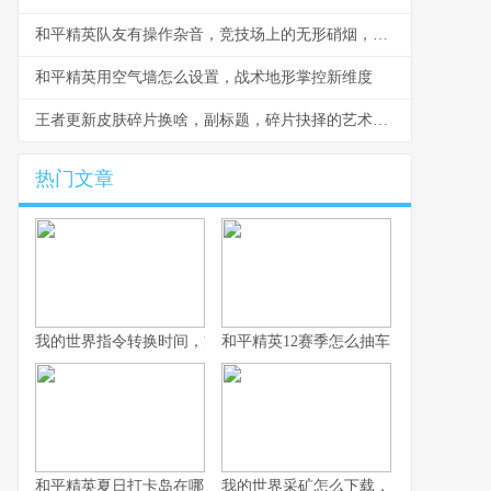
和平精英队友有操作杂音，竞技场上的无形硝烟，副标题，听音辨位之外的生存考验
和平精英用空气墙怎么设置，战术地形掌控新维度
王者更新皮肤碎片换啥，副标题，碎片抉择的艺术与智慧
热门文章
我的世界指令转换时间，方块宇宙的时光之匙
和平精英12赛季怎么抽车，资深玩家的
和平精英夏日打卡岛在哪里：探寻虚拟海滨的坐标与意义
我的世界采矿怎么下载，资深玩家的完