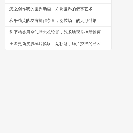
怎么创作我的世界动画，方块世界的叙事艺术
和平精英队友有操作杂音，竞技场上的无形硝烟，副标题，听音辨位之外的生存考验
和平精英用空气墙怎么设置，战术地形掌控新维度
王者更新皮肤碎片换啥，副标题，碎片抉择的艺术与智慧