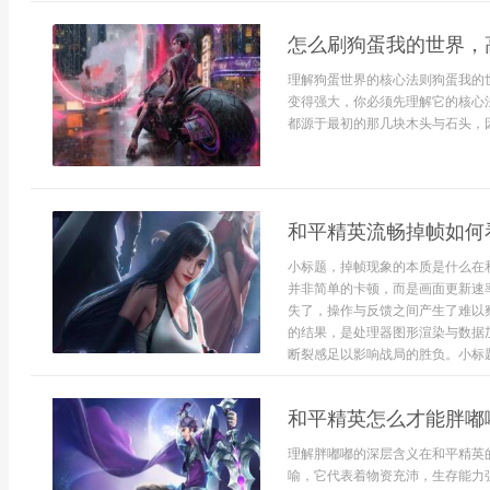
怎么刷狗蛋我的世界，
理解狗蛋世界的核心法则狗蛋我的
变得强大，你必须先理解它的核心
都源于最初的那几块木头与石头，因
和平精英流畅掉帧如何
小标题，掉帧现象的本质是什么在
并非简单的卡顿，而是画面更新速
失了，操作与反馈之间产生了难以
的结果，是处理器图形渲染与数据
断裂感足以影响战局的胜负。小标题
和平精英怎么才能胖嘟
理解胖嘟嘟的深层含义在和平精英
喻，它代表着物资充沛，生存能力