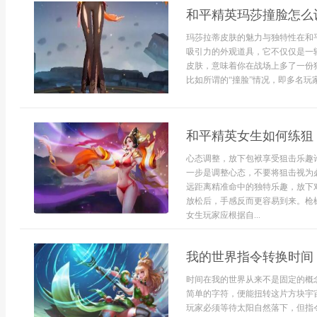
和平精英玛莎撞脸怎么
玛莎拉蒂皮肤的魅力与独特性在和
吸引力的外观道具，它不仅仅是一
皮肤，意味着你在战场上多了一份
比如所谓的“撞脸”情况，即多名玩家
和平精英女生如何练狙
心态调整，放下包袱享受狙击乐趣
一步是调整心态，不要将狙击视为
远距离精准命中的独特乐趣，放下
放松后，手感反而更容易到来。枪
女生玩家应根据自...
我的世界指令转换时间
时间在我的世界从来不是固定的概
简单的字符，便能扭转这片方块宇
玩家必须等待太阳自然落下，但指