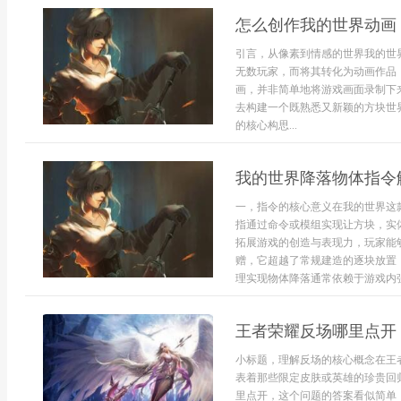
怎么创作我的世界动画
引言，从像素到情感的世界我的世
无数玩家，而将其转化为动画作品
画，并非简单地将游戏画面录制下
去构建一个既熟悉又新颖的方块世
的核心构思...
我的世界降落物体指令
一，指令的核心意义在我的世界这
指通过命令或模组实现让方块，实
拓展游戏的创造与表现力，玩家能
赠，它超越了常规建造的逐块放置
理实现物体降落通常依赖于游戏内强
王者荣耀反场哪里点开
小标题，理解反场的核心概念在王
表着那些限定皮肤或英雄的珍贵回
里点开，这个问题的答案看似简单