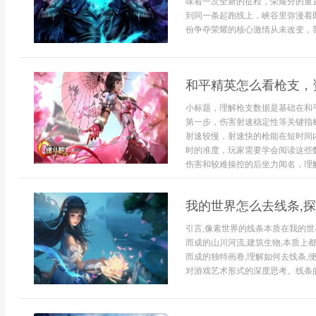
味着一次全新的征程，荣耀分的重
到同一条起跑线上，峡谷里弥漫着
份争夺荣耀的核心激情从未改变，我
和平精英怎么看枪支，
小标题，理解枪支数据是基础在和
第一步，伤害射速稳定性等关键指
射速较慢，射速快的枪能在短时间
时的准度，玩家需要学会阅读这些数
伤害和较难操控的后坐力闻名，理解
我的世界怎么去线条,
引言,像素世界的线条本质在我的世
而成的山川河流,建筑生物,本质上
而成的独特画卷,理解如何去线条,
对游戏艺术形式的深度思考。线条的