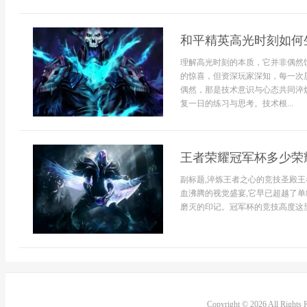
和平精英高光时刻如何
理解高光时刻的本质，它并非偶然
的惊喜，但资深玩家深知，每一次
偶然，那是技术意识与心态共同淬
复一日的练习与思考。技术根...
王者荣耀冠军杯多少荣
副标题,淬炼王者之心的竞技圣殿王
血沸腾的视觉盛宴,它早已超越了单
磨灭的印记。冠军杯的竞技高度这里
Copyright © 2026 All Rights