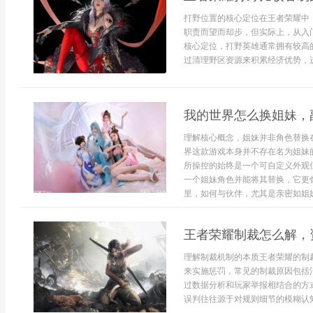
打野位置的核心定位在王者荣耀中
职责而望而却步，但实际上，从入
核心定位，打野英雄通常拥有较高
过清理野区资源来积累经济优势，进
我的世界怎么换姐妹，
理解核心概念，姐妹并非角色替换
界这款游戏本身并不存在名为姐妹
所操控的始终是一个可自定义外观
一个姐妹角色并能将其替换，它更
里，如何与伙伴，尤其是亲密如姐妹
王者荣耀制裁怎么解，
理解制裁机制的本质王者荣耀的制
来实施惩罚，常见的制裁原因包括
过数据分析和玩家举报相结合的方
误判往往源于对规则细节的模糊认知