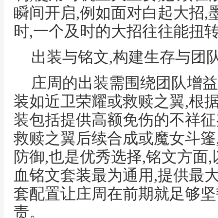
瞬间开启,例如面对白起大招,
时,一个及时的大招往往能扭
出装与铭文,构建生存与团
庄周的出装需围绕团队增益
装如近卫荣耀或救赎之翼,根
装包括提供高额免伤的不祥征
救赎之翼后续合成或魔女斗篷
防御,也是优秀选择,铭文方面,
血铭文套装最为通用,提供最大
套配置让庄周在前期就足够坚
责。