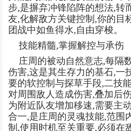
步,是摒弃冲锋陷阵的想法,
友,化解敌方关键控制,你的目
团战中如鱼得水,自由穿梭。
技能精髓,掌握解控与承伤
庄周的被动自然意志,每隔
伤害,这是其生存力的基石,一
要的软控制与探草手段,二技
对周围敌人造成伤害,叠加后伤
为附近队友增加移速,需要主
合一,是庄周的灵魂技能,范
制,使用时机至关重要,必须