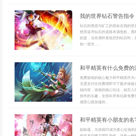
我的世界钻石警告指令
钻石的诱惑与矿工的宿命在我的世
然而追寻钻石的道路布满危机，黑
的是，当你满怀喜悦挖到钻石时，
如一道光，...
和平精英有什么免费的
免费游戏的核心魅力和平精英作为
无需支付任何费用即可下载并体验
础内容，游戏的核心玩法，如百人
协作的乐趣，全部向所有玩家免费
感受心跳加速的...
和平精英有小朋友的名
副标题，当游戏ID成为童心绽放的
的战术交锋与团队协作，还有一种