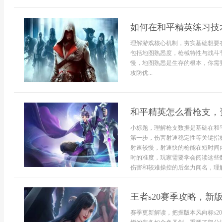
如何在和平精英练习技
理解游戏核心机制，夯实基础想要
包括地图熟悉度，枪械特性与战斗
慢，地图熟悉是生存的根本，你需
攻防优...
和平精英怎么看枪支，
小标题，理解枪支数据是基础在和
第一步，伤害射速稳定性等关键指
射速较慢，射速快的枪能在短时间
时的准度，玩家需要学会阅读这些数
伤害和较难操控的后坐力闻名，理解
王者s20赛季攻略，新
赛季更新解读，把握版本风向标s