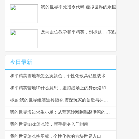
我的世界不死指令代码,虚拟世界的永恒法则副标题
反向走位教学和平精英，副标题，打破常规的生存
今日最新
和平精英雪地车怎么换颜色，个性化载具彰显战术风采，副标题，雪原驰骋的色彩奥秘与实战价值
和平精英营地ID什么意思，虚拟战场上的身份烙印
标题:我的世界组装道具指令,资深玩家的创造与探索指南
我的世界海边求生小屋：从荒芜沙滩到温馨港湾的建造指南
我的世界teach怎么读，新手指令入门指南
我的世界怎么换图标，个性化你的方块世界入口