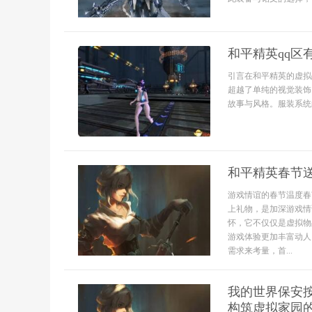
和平精英qq区
引言在和平精英的虚拟
超越了单纯的视觉装饰
故事与风格。服装系统的
和平精英春节
游戏情谊的春节温度春
上礼物，是加深游戏情
怀，它不仅仅是虚拟物
游戏体验更加丰富动人
需求来考量，首...
我的世界保安
构筑虚拟家园