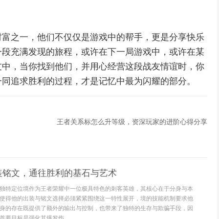
财富之一，他们不仅仅是游戏中的帮手，更是分享快乐
一段充满发现的旅程，或许在下一局游戏中，或许在某
友中，当你找到他们，并用心经营这段战友情谊时，你
一同追求胜利的过程，才是记忆中最为闪耀的部分。
王者关系标怎么升等级，资深玩家的进阶心得分享
装铭文，通往胜利的基石与艺术
独特定位境作为王者荣耀中一位极具特色的刺客英雄，其核心在于分身与本
使得他的出装与铭文选择必须紧紧围绕这一特性展开，境的技能机制要求他
身的存在既提供了额外的输出与控制，也带来了独特的生存与欺骗手段，因
要目标是强化其爆发伤...