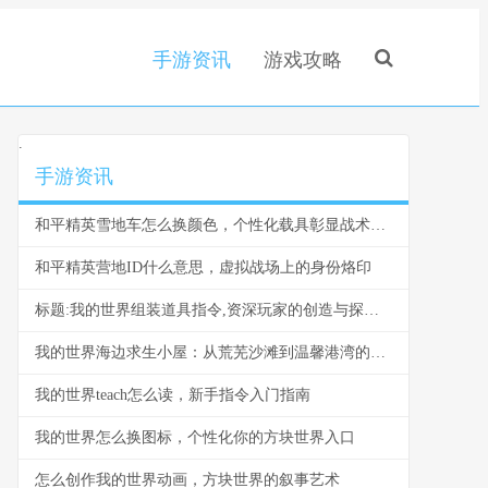
手游资讯
游戏攻略
.
手游资讯
和平精英雪地车怎么换颜色，个性化载具彰显战术风采，副标题，雪原驰骋的色彩奥秘与实战价值
和平精英营地ID什么意思，虚拟战场上的身份烙印
标题:我的世界组装道具指令,资深玩家的创造与探索指南
我的世界海边求生小屋：从荒芜沙滩到温馨港湾的建造指南
我的世界teach怎么读，新手指令入门指南
我的世界怎么换图标，个性化你的方块世界入口
怎么创作我的世界动画，方块世界的叙事艺术