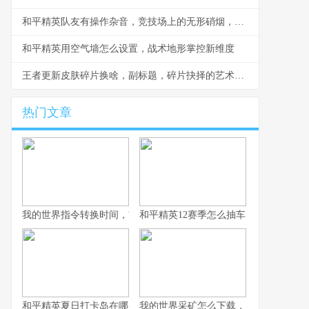
和平精英队友有操作杂音，竞技场上的无形硝烟，副标题，听音辨位之外的生存考验
和平精英用空气墙怎么设置，战术地形掌控新维度
王者更新皮肤碎片换啥，副标题，碎片抉择的艺术与智慧
热门文章
我的世界指令转换时间，方块宇宙的时光之匙
和平精英12赛季怎么抽车，资深玩家的
和平精英夏日打卡岛在哪里：探寻虚拟海滨的坐标与意义
我的世界采矿怎么下载，资深玩家的完