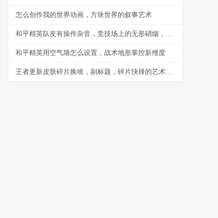
怎么创作我的世界动画，方块世界的叙事艺术
和平精英队友有操作杂音，竞技场上的无形硝烟，副标题，听音辨位之外的生存考验
和平精英用空气墙怎么设置，战术地形掌控新维度
王者更新皮肤碎片换啥，副标题，碎片抉择的艺术与智慧