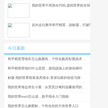
我的世界不死指令代码,虚拟世界的永恒法则副标题
反向走位教学和平精英，副标题，打破常规的生存
今日最新
和平精英雪地车怎么换颜色，个性化载具彰显战术风采，副标题，雪原驰骋的色彩奥秘与实战价值
和平精英营地ID什么意思，虚拟战场上的身份烙印
标题:我的世界组装道具指令,资深玩家的创造与探索指南
我的世界海边求生小屋：从荒芜沙滩到温馨港湾的建造指南
我的世界teach怎么读，新手指令入门指南
我的世界怎么换图标，个性化你的方块世界入口