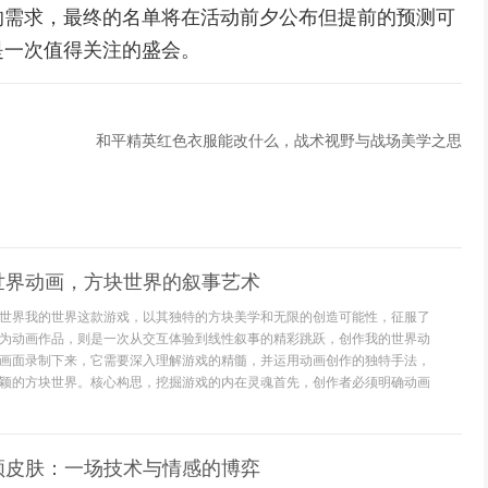
的需求，最终的名单将在活动前夕公布但提前的预测可
是一次值得关注的盛会。
和平精英红色衣服能改什么，战术视野与战场美学之思
世界动画，方块世界的叙事艺术
世界我的世界这款游戏，以其独特的方块美学和无限的创造可能性，征服了
为动画作品，则是一次从交互体验到线性叙事的精彩跳跃，创作我的世界动
画面录制下来，它需要深入理解游戏的精髓，并运用动画创作的独特手法，
颖的方块世界。核心构思，挖掘游戏的内在灵魂首先，创作者必须明确动画
领皮肤：一场技术与情感的博弈