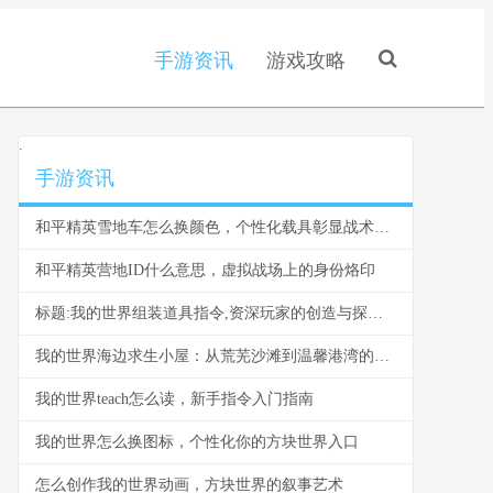
手游资讯
游戏攻略
.
手游资讯
和平精英雪地车怎么换颜色，个性化载具彰显战术风采，副标题，雪原驰骋的色彩奥秘与实战价值
和平精英营地ID什么意思，虚拟战场上的身份烙印
标题:我的世界组装道具指令,资深玩家的创造与探索指南
我的世界海边求生小屋：从荒芜沙滩到温馨港湾的建造指南
我的世界teach怎么读，新手指令入门指南
我的世界怎么换图标，个性化你的方块世界入口
怎么创作我的世界动画，方块世界的叙事艺术