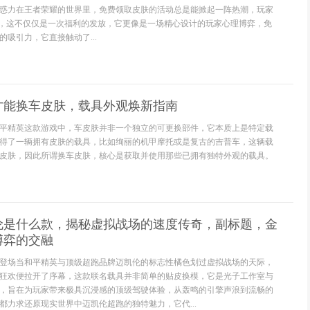
惑力在王者荣耀的世界里，免费领取皮肤的活动总是能掀起一阵热潮，玩家
”，这不仅仅是一次福利的发放，它更像是一场精心设计的玩家心理博弈，免
吸引力，它直接触动了...
才能换车皮肤，载具外观焕新指南
平精英这款游戏中，车皮肤并非一个独立的可更换部件，它本质上是特定载
得了一辆拥有皮肤的载具，比如绚丽的机甲摩托或是复古的吉普车，这辆载
皮肤，因此所谓换车皮肤，核心是获取并使用那些已拥有独特外观的载具。
伦是什么款，揭秘虚拟战场的速度传奇，副标题，金
博弈的交融
登场当和平精英与顶级超跑品牌迈凯伦的标志性橘色划过虚拟战场的天际，
狂欢便拉开了序幕，这款联名载具并非简单的贴皮换模，它是光子工作室与
，旨在为玩家带来极具沉浸感的顶级驾驶体验，从轰鸣的引擎声浪到流畅的
都力求还原现实世界中迈凯伦超跑的独特魅力，它代...