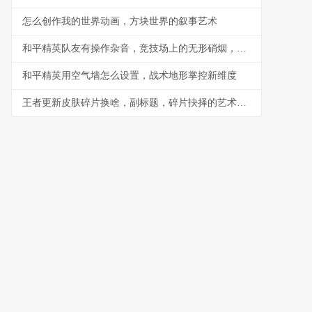
怎么创作我的世界动画，方块世界的叙事艺术
和平精英队友有操作杂音，竞技场上的无形硝烟，副标题，听音辨位之外的生存考验
和平精英用空气墙怎么设置，战术地形掌控新维度
王者更新皮肤碎片换啥，副标题，碎片抉择的艺术与智慧