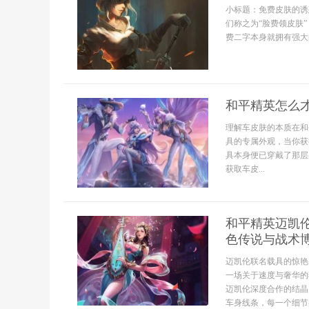
小标题：免费皮肤的诱
们称之为“脸费领皮肤
费二字本身就拥有强大的
和平精英怎么
理解车皮肤的本质在和
具的专属外观，当你获
具本身便已穿戴了那层
获取车皮...
和平精英迈凯
色传说与战术
迈凯伦联名载具的惊艳
一场关于速度与奢华的
迈凯伦深度合作的结晶
车身线条，每一个细节