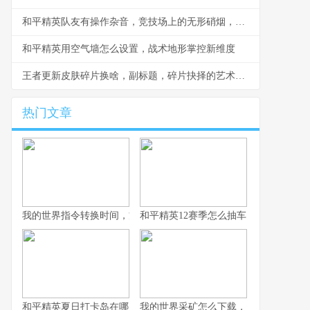
和平精英队友有操作杂音，竞技场上的无形硝烟，副标题，听音辨位之外的生存考验
和平精英用空气墙怎么设置，战术地形掌控新维度
王者更新皮肤碎片换啥，副标题，碎片抉择的艺术与智慧
热门文章
我的世界指令转换时间，方块宇宙的时光之匙
和平精英12赛季怎么抽车，资深玩家的
和平精英夏日打卡岛在哪里：探寻虚拟海滨的坐标与意义
我的世界采矿怎么下载，资深玩家的完