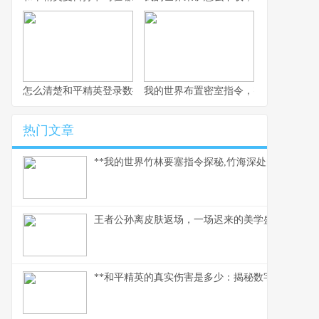
怎么清楚和平精英登录数据，玩家数据管理指南
我的世界布置密室指令，密室逃脱的指
热门文章
**我的世界竹林要塞指令探秘,竹海深处的代码奇迹*
王者公孙离皮肤返场，一场迟来的美学盛宴
**和平精英的真实伤害是多少：揭秘数字背后的战术