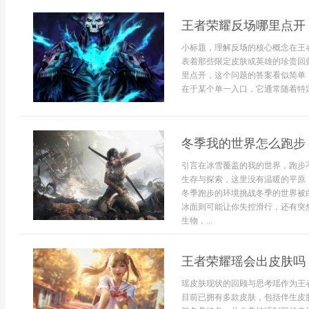
王者荣耀反场哪里点开
小标题，理解反场的核心概念在王
表着那些限定皮肤或英雄的珍贵回
里点开，这个问题的答案看似简单
在于某个单一入口，它通常随着特定
冬季我的世界怎么跑步
引言在冰雪覆盖的我的世界，跑步
生存与探索，这里没有温暖的平原
冬季跑步的环境挑战冬季的世界被
冰面则可能让你失控滑行，还有突
生物，...
王者荣耀瑶会出皮肤吗
瑶皮肤现状的回顾与思考瑶作为王
目前已拥有多款皮肤，包括伴生皮