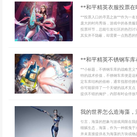
**和平精英衣服投票在
**投票入口的寻觅之旅**作为一
庞大的时尚秀场，游戏中的各类服
投票环节，总能引发社区的热烈讨
其实并不隐蔽，却需要一点熟悉的指
**和平精英不锈钢车库
**小标题，不锈钢车库的战略意义
特的战术价值，不锈钢车库便是这
定车库结构的俗称，通常指那些拥
你可能获得了一个关键的战术支点
提供不错的掩护，内部有时会停放车
我的世界怎么造海藻，
引言，海藻的想象与游戏局限在我
细腻生态，海藻，作为一种摇曳于
并未直接提供名为海藻的方块或物