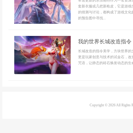
军需更新的永恒期待作为一名资深
套新衣服或几把新枪皮，它是游戏
的猜测与讨论，都构成了游戏文化
的预告图中寻找...
我的世界长城改造指令
长城改造的指令美学，方块世界的
更是玩家创意与技术的试金石，改
咒语，让静态的砖石焕发动态的生命
Copyright © 2026 All Rights