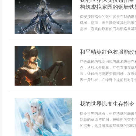
我的世界保安按钮指令
构筑虚拟家园的铜墙铁
保安按钮指令的诞生背景在我的世
机械，然而，来自怪物或其他玩家
需求，游戏内原有的门与锁略显基础
和平精英红色衣服能改
红色战袍的视觉困境与战术隐患在
点，从战术角度看，红色衣服在草
置，让伏击与隐蔽变得困难，在崇尚s
因一身红衣，在绿野中提前被对手锁定
我的世界惊变生存指令
指令世界的基石，生存法则的颠覆
熟悉的草原与矿洞，被蜂拥的突变
的提升，这是游戏底层规则的彻底改