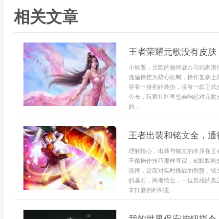
相关文章
王者荣耀元歌没有皮肤
小标题，元歌的独特魅力与玩家期
傀儡操控为核心机制，操作复杂上
穿着一身初始装扮，没有一款正式
公布，玩家社区里总会响起对元歌
的...
王者出装和铭文全，通
理解核心，出装与铭文的本质在王
不像操作技巧那样直观，却默默构
选择，是应对实时挑战的智慧，铭
的基石，两者结合，一位英雄的真
未打磨的利剑去...