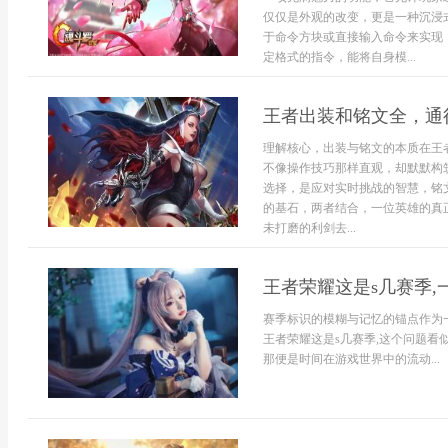
仅仅是外观的改变，更是一种沉浸
于命令方块或直接输入命令来实现
定格式的指令，能将自身模...
王者出装和铭文全，通
理解核心，出装与铭文的本质在王
不像操作技巧那样直观，却默默构
选择，是应对实时挑战的智慧，铭
的基石，两者结合，一位英雄的真
未打磨的利剑去...
王者荣耀这是s几赛季
赛季标识的模糊与记忆的锚点作为
王者荣耀这是s几赛季,这个问题看
那便是时间在游戏世界中的流动...