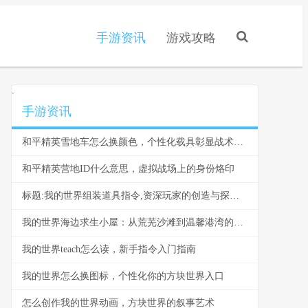
手游资讯
游戏攻略
.
手游资讯
和平精英雪地车怎么换颜色，个性化载具彰显战术风采，副标题，雪原驰骋的色彩奥秘与实战价值
和平精英营地ID什么意思，虚拟战场上的身份烙印
标题:我的世界组装道具指令,资深玩家的创造与探索指南
我的世界海边求生小屋：从荒芜沙滩到温馨港湾的建造指南
我的世界teach怎么读，新手指令入门指南
我的世界怎么换图标，个性化你的方块世界入口
怎么创作我的世界动画，方块世界的叙事艺术