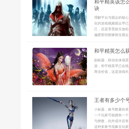
和平精英该怎
诀
理解平台与观众的核心
在的游戏视频观众早已
己，还是享受娱乐放松
偏爱那些能够留住观众
和平精英怎么
副标题，联动实体场景
游，和平精英早已在线
商业价值，这是游戏长
王者有多少个
小标题，账号数量的表
一个玩家可能拥有一个
与挫败，此外或许还有
这种多账号现象在玩家社