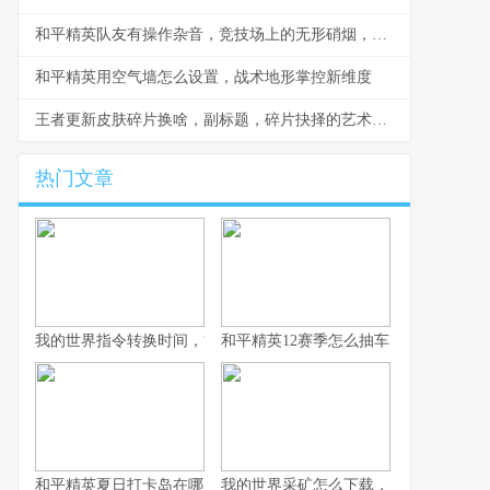
和平精英队友有操作杂音，竞技场上的无形硝烟，副标题，听音辨位之外的生存考验
和平精英用空气墙怎么设置，战术地形掌控新维度
王者更新皮肤碎片换啥，副标题，碎片抉择的艺术与智慧
热门文章
我的世界指令转换时间，方块宇宙的时光之匙
和平精英12赛季怎么抽车，资深玩家的
和平精英夏日打卡岛在哪里：探寻虚拟海滨的坐标与意义
我的世界采矿怎么下载，资深玩家的完