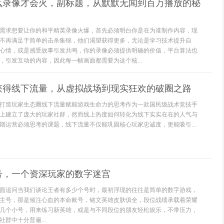
么录像才会火，副标题，从默默无闻到百万播放的秘
需求想要让你的和平精英录像火爆，首先必须明白你是在为谁制作内容，现
不再满足于简单的击杀集锦，他们渴望获得更多，无论是学习技术提升自
心情，或是感受故事引发共鸣，你的录像必须提供明确的价值，平台算法也
，引发互动的内容，因此每一帧画面都需要为这个核...
获得线下流量，从虚拟战场到现实狂欢的破圈之路
打造玩家生态圈线下流量赋能游戏生命力的思考作为一款国民级战术竞技手
上建立了庞大的玩家社群，然而线上热度如何转化为线下实实在在的人气与
期运营必须思考的课题，线下流量不仅能巩固核心玩家忠诚度，更能吸引...
号，一个资深玩家的数字迷宫
面追问当我们谈论王者有多少个号时，最初浮现的往往是简单的数字游戏，
主号，那是倾注心血的本命账号，铭文英雄皮肤俱全，段位战绩承载着荣耀
几个小号，用来练习新英雄，或是与不同段位的朋友轻松娱乐，不带压力，
群中十分普遍...