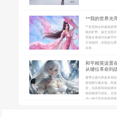
**我的世界光
**光亮指令的基础原
夜的旷野，缺乏光照不
亮指令便成为玩家手中
方块阻挡，在指定位置
会改...
和平精英设置
从键位革命到
赛季主题与界面变革的
新地图引爆全场，而是
目，但其影响却如滴水
有的梳理与优化，尤其
为一种个性化的战术构建