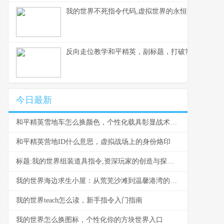
我的世界不死指令代码,虚拟世界的永恒法则副标题
反向走位教学和平精英，副标题，打破常规的生存
今日最新
和平精英雪地车怎么换颜色，个性化载具彰显战术风采，副标题，雪原驰骋的色彩奥秘与实战价值
和平精英营地ID什么意思，虚拟战场上的身份烙印
标题:我的世界组装道具指令,资深玩家的创造与探索指南
我的世界海边求生小屋：从荒芜沙滩到温馨港湾的建造指南
我的世界teach怎么读，新手指令入门指南
我的世界怎么换图标，个性化你的方块世界入口