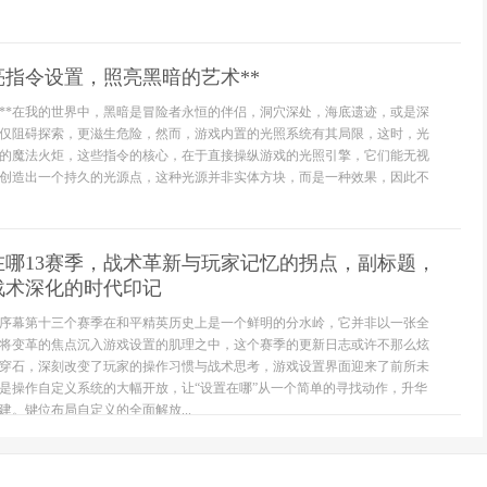
亮指令设置，照亮黑暗的艺术**
理**在我的世界中，黑暗是冒险者永恒的伴侣，洞穴深处，海底遗迹，或是深
仅阻碍探索，更滋生危险，然而，游戏内置的光照系统有其局限，这时，光
的魔法火炬，这些指令的核心，在于直接操纵游戏的光照引擎，它们能无视
创造出一个持久的光源点，这种光源并非实体方块，而是一种效果，因此不
在哪13赛季，战术革新与玩家记忆的拐点，副标题，
战术深化的时代印记
序幕第十三个赛季在和平精英历史上是一个鲜明的分水岭，它并非以一张全
将变革的焦点沉入游戏设置的肌理之中，这个赛季的更新日志或许不那么炫
穿石，深刻改变了玩家的操作习惯与战术思考，游戏设置界面迎来了前所未
是操作自定义系统的大幅开放，让“设置在哪”从一个简单的寻找动作，升华
。键位布局自定义的全面解放...