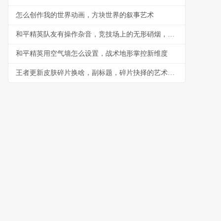
怎么创作我的世界动画，方块世界的叙事艺术
和平精英队友有操作杂音，竞技场上的无形硝烟，副标题，听音辨位之外的生存考验
和平精英用空气墙怎么设置，战术地形掌控新维度
王者更新皮肤碎片换啥，副标题，碎片抉择的艺术与智慧