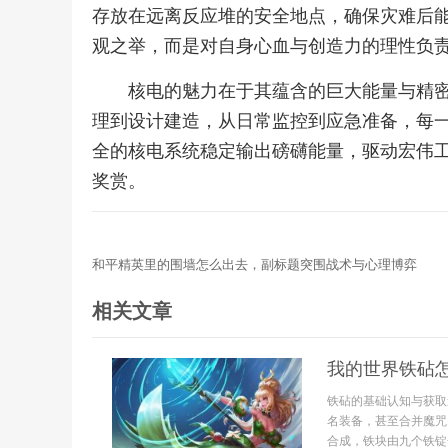
存放在远离反应堆的安全地点，确保灾难后
观之举，而是对自身心血与创造力的理性负
核电的魅力在于其蕴含的巨大能量与精
理到设计建造，从日常监控到应急准备，每
全的核电系统稳定输出磅礴能量，驱动宏伟
奖赏。
和平精英里的围墙怎么出去，副标题突围战术与心理博弈
相关文章
我的世界铁砧
铁砧的基础认知与获取
名装备，甚至合并魔咒
合成，铁块由九个铁锭