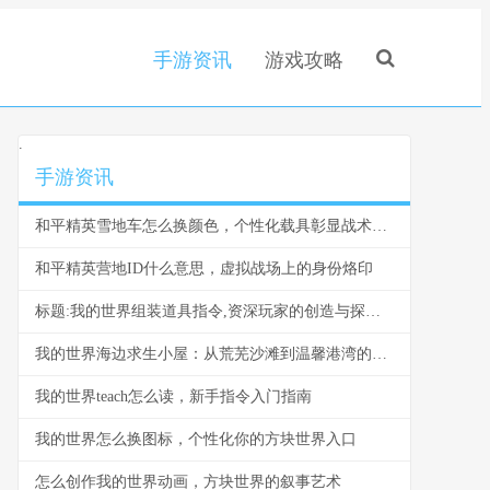
手游资讯
游戏攻略
.
手游资讯
和平精英雪地车怎么换颜色，个性化载具彰显战术风采，副标题，雪原驰骋的色彩奥秘与实战价值
和平精英营地ID什么意思，虚拟战场上的身份烙印
标题:我的世界组装道具指令,资深玩家的创造与探索指南
我的世界海边求生小屋：从荒芜沙滩到温馨港湾的建造指南
我的世界teach怎么读，新手指令入门指南
我的世界怎么换图标，个性化你的方块世界入口
怎么创作我的世界动画，方块世界的叙事艺术