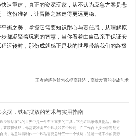
能快速重建，真正的资深玩家，从不认为应急方案是悲
责，这份准备，让冒险之旅走得更远更稳。
密平衡之美，掌握它需要知识耐心与责任感，从理解原
一步都凝聚着玩家的智慧，当你看着由自己亲手保证安
工程运转时，那份成就感正是我的世界带给我们的终极
王者荣耀英雄怎么提高经济，高效发育的实战艺术
怎么摆，铁砧摆放的艺术与实用指南
途径铁砧在我的世界中是一件至关重要的工具，它允许玩家修复物品，重命
，要获得铁砧，你需要准备三个铁块和四个铁锭，在工作台上按照特定配方
合成，这意味着制作一个铁砧需要总计三十一个铁锭，这是一笔不小的资源