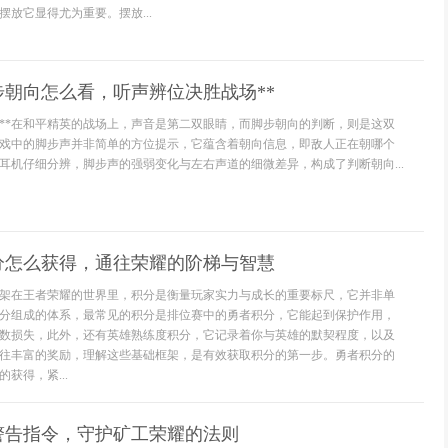
放它显得尤为重要。摆放...
步朝向怎么看，听声辨位决胜战场**
码**在和平精英的战场上，声音是第二双眼睛，而脚步朝向的判断，则是这双
戏中的脚步声并非简单的方位提示，它蕴含着朝向信息，即敌人正在朝哪个
耳机仔细分辨，脚步声的强弱变化与左右声道的细微差异，构成了判断朝向...
分怎么获得，通往荣耀的阶梯与智慧
架在王者荣耀的世界里，积分是衡量玩家实力与成长的重要标尺，它并非单
分组成的体系，最常见的积分是排位赛中的勇者积分，它能起到保护作用，
数损失，此外，还有英雄熟练度积分，它记录着你与英雄的默契程度，以及
往丰富的奖励，理解这些基础框架，是有效获取积分的第一步。勇者积分的
获得，紧...
警告指令，守护矿工荣耀的法则