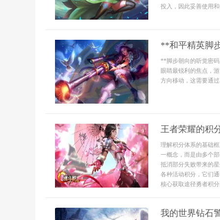
投入，因此妥善使用和摆
**和平精英脚
**脚步朝向的听觉密
眼睛最锐利的焦点，游
方向移动，这需要通过
王者荣耀的积
理解积分体系的基础框
一概念，而是由多个部
抵消部分失败带来的星
各种活动积分，它们通
核心获取途径勇者积分的
我的世界钻石