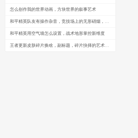
怎么创作我的世界动画，方块世界的叙事艺术
和平精英队友有操作杂音，竞技场上的无形硝烟，副标题，听音辨位之外的生存考验
和平精英用空气墙怎么设置，战术地形掌控新维度
王者更新皮肤碎片换啥，副标题，碎片抉择的艺术与智慧