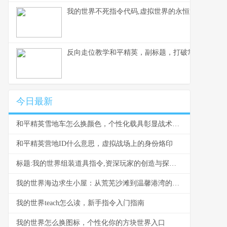
我的世界不死指令代码,虚拟世界的永恒法则副标题
反向走位教学和平精英，副标题，打破常规的生存
今日最新
和平精英雪地车怎么换颜色，个性化载具彰显战术风采，副标题，雪原驰骋的色彩奥秘与实战价值
和平精英营地ID什么意思，虚拟战场上的身份烙印
标题:我的世界组装道具指令,资深玩家的创造与探索指南
我的世界海边求生小屋：从荒芜沙滩到温馨港湾的建造指南
我的世界teach怎么读，新手指令入门指南
我的世界怎么换图标，个性化你的方块世界入口