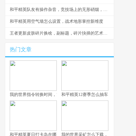
和平精英队友有操作杂音，竞技场上的无形硝烟，副标题，听音辨位之外的生存考验
和平精英用空气墙怎么设置，战术地形掌控新维度
王者更新皮肤碎片换啥，副标题，碎片抉择的艺术与智慧
热门文章
我的世界指令转换时间，方块宇宙的时光之匙
和平精英12赛季怎么抽车，资深玩家的
和平精英夏日打卡岛在哪里：探寻虚拟海滨的坐标与意义
我的世界采矿怎么下载，资深玩家的完