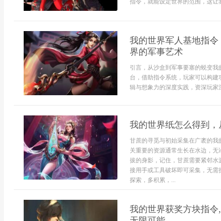
指令，就能设定世界的范围，这让我
我的世界军人基地指令
界的军事艺术
引言，从沙盒到军事要塞的蜕变我
台，借助指令系统，玩家可以构建
辑与想象力的深度实践，资深玩家深
我的世界纸怎么得到，
甘蔗的寻觅与初始采集在广袤的我
关重要的资源通常生长在水边，无
拔的身影，记住，甘蔗需要紧邻水
接用手或工具破坏即可采集，无需
探索，多积累，...
我的世界获奖方块指令,
无限可能