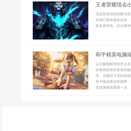
王者荣耀瑶会
瑶皮肤现状的回顾与思
目前已拥有多款皮肤，
肤各具特色，从古典神
和平精英电脑
认识极限帧率的意义在
味着画面每秒更新的帧
应，在瞬息万变的战场
和卡顿远离你的视野，
竞技体验的重要一步。..