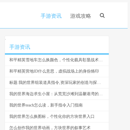
手游资讯
游戏攻略
.
手游资讯
和平精英雪地车怎么换颜色，个性化载具彰显战术风采，副标题，雪原驰骋的色彩奥秘与实战价值
和平精英营地ID什么意思，虚拟战场上的身份烙印
标题:我的世界组装道具指令,资深玩家的创造与探索指南
我的世界海边求生小屋：从荒芜沙滩到温馨港湾的建造指南
我的世界teach怎么读，新手指令入门指南
我的世界怎么换图标，个性化你的方块世界入口
怎么创作我的世界动画，方块世界的叙事艺术