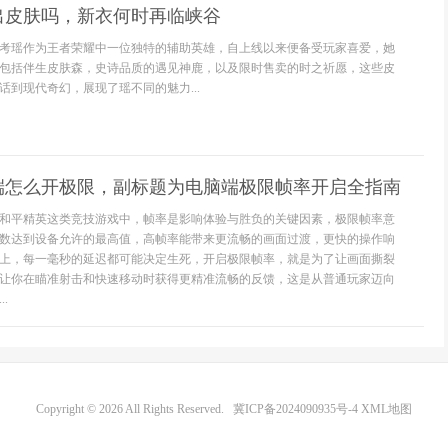
出皮肤吗，新衣何时再临峡谷
考瑶作为王者荣耀中一位独特的辅助英雄，自上线以来便备受玩家喜爱，她
包括伴生皮肤森，史诗品质的遇见神鹿，以及限时售卖的时之祈愿，这些皮
话到现代奇幻，展现了瑶不同的魅力...
端怎么开极限，副标题为电脑端极限帧率开启全指南
和平精英这类竞技游戏中，帧率是影响体验与胜负的关键因素，极限帧率意
数达到设备允许的最高值，高帧率能带来更流畅的画面过渡，更快的操作响
上，每一毫秒的延迟都可能决定生死，开启极限帧率，就是为了让画面撕裂
让你在瞄准射击和快速移动时获得更精准流畅的反馈，这是从普通玩家迈向
.
Copyright © 2026 All Rights Reserved.
冀ICP备2024090935号-4
XML地图