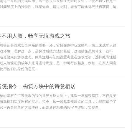
是这一原理的完美应用，当一款皮肤被标注为限时发售，它便不再仅仅是一
时间维度上的独特性，玩家知道，错过此刻，未来可能永远无法再获得，这
英不用人脸，畅享无忧游戏之旅
脸验证是游戏安全体系的重要一环，它旨在保护玩家账号，防止未成年人过
戏环境，理解这一点，是探讨后续方法的基础，这项措施虽然带来一些不
造更健康的游戏生态。账号注册与初始设置考量在游戏之初，选择账号注册
过人脸验证的成年人账号进行绑定，是一种可行的起点，例如，在家人同意
用他们的身份信息完...
庭院指令：构筑方块中的诗意栖居
核心基石在广袤无垠的我的世界方块大陆上，建造一座精致庭院，不仅是美
游戏机制深度理解的展示。指令，这一超越常规建造的工具，为庭院赋予了
它不再是简单的方块堆砌，而是通过精准的数字与逻辑，实现自...