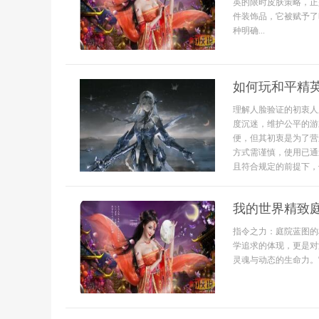
英的限时皮肤策略，正
件装饰品，它被赋予了
种明确...
如何玩和平精
理解人脸验证的初衷人
度沉迷，维护公平的游
便，但其初衷是为了营
方式需谨慎，使用已通
且符合规定的前提下，使
我的世界精致
指令之力：庭院蓝图的
学追求的体现，更是对
灵魂与动态的生命力。