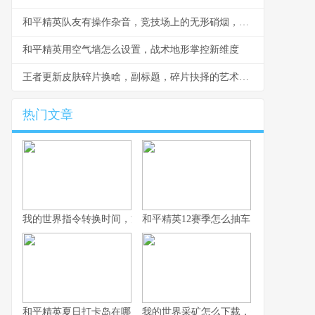
和平精英队友有操作杂音，竞技场上的无形硝烟，副标题，听音辨位之外的生存考验
和平精英用空气墙怎么设置，战术地形掌控新维度
王者更新皮肤碎片换啥，副标题，碎片抉择的艺术与智慧
热门文章
我的世界指令转换时间，方块宇宙的时光之匙
和平精英12赛季怎么抽车，资深玩家的
和平精英夏日打卡岛在哪里：探寻虚拟海滨的坐标与意义
我的世界采矿怎么下载，资深玩家的完