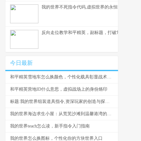
我的世界不死指令代码,虚拟世界的永恒法则副标题
反向走位教学和平精英，副标题，打破常规的生存
今日最新
和平精英雪地车怎么换颜色，个性化载具彰显战术风采，副标题，雪原驰骋的色彩奥秘与实战价值
和平精英营地ID什么意思，虚拟战场上的身份烙印
标题:我的世界组装道具指令,资深玩家的创造与探索指南
我的世界海边求生小屋：从荒芜沙滩到温馨港湾的建造指南
我的世界teach怎么读，新手指令入门指南
我的世界怎么换图标，个性化你的方块世界入口