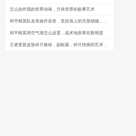
怎么创作我的世界动画，方块世界的叙事艺术
和平精英队友有操作杂音，竞技场上的无形硝烟，副标题，听音辨位之外的生存考验
和平精英用空气墙怎么设置，战术地形掌控新维度
王者更新皮肤碎片换啥，副标题，碎片抉择的艺术与智慧