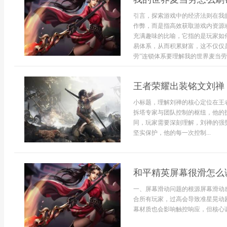
引言，探索游戏中的经济法则在我
作弊，而是指高效获取游戏内资源
充满趣味的比喻，它指的是玩家如
易体系，从而积累财富，这不仅仅
劳”连锁体系要理解我的世界麦当劳怎
王者荣耀出装铭文刘禅
小标题，理解刘禅的核心定位在王
拆塔专家与团队控制的枢纽，他的
同，玩家需要深刻理解，刘禅的强
坚实保护，他的每一次控制...
和平精英屏幕很滑怎么
一、屏幕滑动问题的根源屏幕滑动
合所有玩家，过高会导致准星晃动
幕材质也会影响触控响应，但核心调