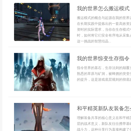
我的世界怎么搬运模式
搬运模式的概念与起源在我的世界
在长期实践中提炼出的一套高效资
资时的实际需求，当你在生存模式
时，如何将它们安全有序地从采集
这一挑战的智慧结晶...
我的世界惊变生存指令
指令世界的基石，生存法则的颠覆
熟悉的草原与矿洞，被蜂拥的突变
的提升，这是游戏底层规则的彻底改
和平精英新队友装备怎
理解装备共享的核心意义在和平精
层的战术意义，新队友往往携带基
战斗力，这种分享行为直接构建了