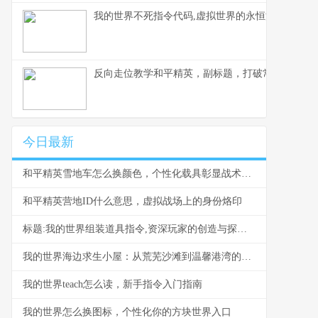
我的世界不死指令代码,虚拟世界的永恒法则副标题
反向走位教学和平精英，副标题，打破常规的生存
今日最新
和平精英雪地车怎么换颜色，个性化载具彰显战术风采，副标题，雪原驰骋的色彩奥秘与实战价值
和平精英营地ID什么意思，虚拟战场上的身份烙印
标题:我的世界组装道具指令,资深玩家的创造与探索指南
我的世界海边求生小屋：从荒芜沙滩到温馨港湾的建造指南
我的世界teach怎么读，新手指令入门指南
我的世界怎么换图标，个性化你的方块世界入口