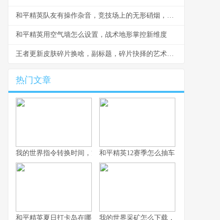
和平精英队友有操作杂音，竞技场上的无形硝烟，副标题，听音辨位之外的生存考验
和平精英用空气墙怎么设置，战术地形掌控新维度
王者更新皮肤碎片换啥，副标题，碎片抉择的艺术与智慧
热门文章
我的世界指令转换时间，方块宇宙的时光之匙
和平精英12赛季怎么抽车，资深玩家的
和平精英夏日打卡岛在哪里：探寻虚拟海滨的坐标与意义
我的世界采矿怎么下载，资深玩家的完