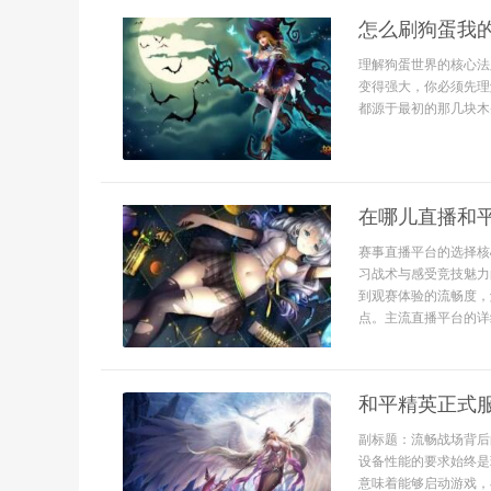
怎么刷狗蛋我
理解狗蛋世界的核心法
变得强大，你必须先理
都源于最初的那几块木
在哪儿直播和
赛事直播平台的选择核
习战术与感受竞技魅力
到观赛体验的流畅度，
点。主流直播平台的详细.
和平精英正式
副标题：流畅战场背后
设备性能的要求始终是
意味着能够启动游戏，