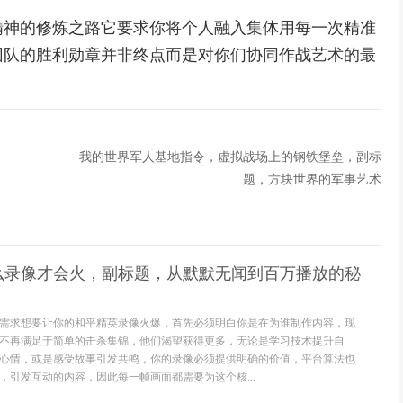
精神的修炼之路它要求你将个人融入集体用每一次精准
团队的胜利勋章并非终点而是对你们协同作战艺术的最
我的世界军人基地指令，虚拟战场上的钢铁堡垒，副标
题，方块世界的军事艺术
么录像才会火，副标题，从默默无闻到百万播放的秘
需求想要让你的和平精英录像火爆，首先必须明白你是在为谁制作内容，现
不再满足于简单的击杀集锦，他们渴望获得更多，无论是学习技术提升自
心情，或是感受故事引发共鸣，你的录像必须提供明确的价值，平台算法也
，引发互动的内容，因此每一帧画面都需要为这个核...