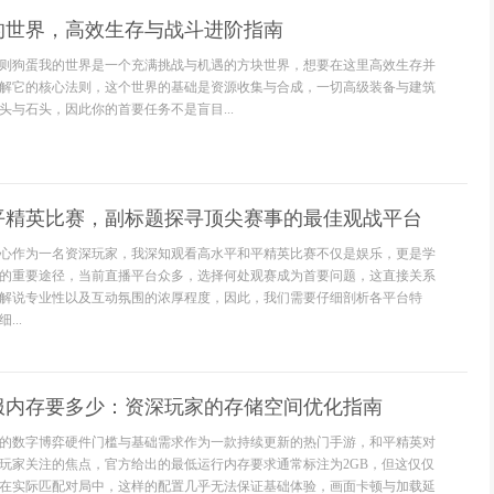
的世界，高效生存与战斗进阶指南
则狗蛋我的世界是一个充满挑战与机遇的方块世界，想要在这里高效生存并
解它的核心法则，这个世界的基础是资源收集与合成，一切高级装备与建筑
头与石头，因此你的首要任务不是盲目...
平精英比赛，副标题探寻顶尖赛事的最佳观战平台
心作为一名资深玩家，我深知观看高水平和平精英比赛不仅是娱乐，更是学
的重要途径，当前直播平台众多，选择何处观赛成为首要问题，这直接关系
解说专业性以及互动氛围的浓厚程度，因此，我们需要仔细剖析各平台特
..
服内存要多少：资深玩家的存储空间优化指南
的数字博弈硬件门槛与基础需求作为一款持续更新的热门手游，和平精英对
玩家关注的焦点，官方给出的最低运行内存要求通常标注为2GB，但这仅仅
在实际匹配对局中，这样的配置几乎无法保证基础体验，画面卡顿与加载延