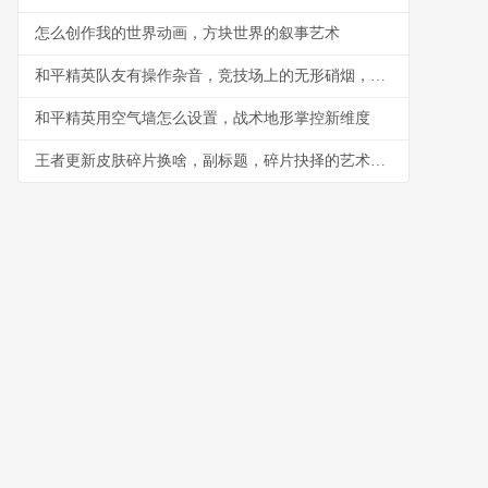
怎么创作我的世界动画，方块世界的叙事艺术
和平精英队友有操作杂音，竞技场上的无形硝烟，副标题，听音辨位之外的生存考验
和平精英用空气墙怎么设置，战术地形掌控新维度
王者更新皮肤碎片换啥，副标题，碎片抉择的艺术与智慧