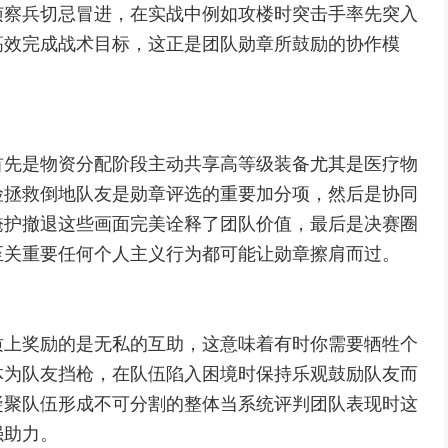
侦察兵切忌冒进，在实战中例如攻楼时突击手率先突入
高效完成战术目标，这正是团队勋章所鼓励的协作模
首先是物资分配阶段主动共享高等级装备尤其是医疗物
险拯救倒地队友是勋章评选的重要加分项，然后是协同
掩护撤退这些画面完美诠释了团队价值，最后是决赛圈
至关重要任何个人主义行为都可能让勋章擦肩而过。
质上奖励的是无私的互助，这意味着有时你需要牺牲个
体为队友挡枪，在队伍陷入困境时保持乐观鼓励队友而
凝聚队伍形成不可分割的整体当系统评判团队表现时这
强助力。