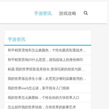
手游资讯
游戏攻略
.
手游资讯
和平精英雪地车怎么换颜色，个性化载具彰显战术风采，副标题，雪原驰骋的色彩奥秘与实战价值
和平精英营地ID什么意思，虚拟战场上的身份烙印
标题:我的世界组装道具指令,资深玩家的创造与探索指南
我的世界海边求生小屋：从荒芜沙滩到温馨港湾的建造指南
我的世界teach怎么读，新手指令入门指南
我的世界怎么换图标，个性化你的方块世界入口
怎么创作我的世界动画，方块世界的叙事艺术