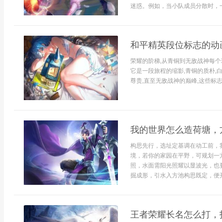
迷惑。例如，当小队成员分散时，一
和平精英段位标志的动
荣耀的阶梯,从青铜到无敌战神每个
它是一段旅程的缩影,青铜的质朴,白
尊贵,直至无敌战神的巅峰,这些标志静
我的世界怎么造荷塘，
构思先行，选址定基调在动工前，
境，若你的家园在平野，可规划一
照，水面需阳光照耀以显波光，也
掘成形，引水入方池构思既定，便开
王者荣耀长名怎么打，