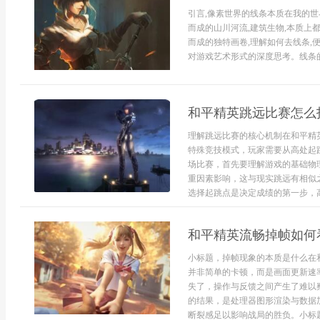
引言,像素世界的线条本质在我的世
而成的山川河流,建筑生物,本质上
而成的独特画卷,理解如何去线条,
对游戏艺术形式的深度思考。线条的
和平精英跳远比赛怎么
理解跳远比赛的核心机制在和平精
特殊竞技模式，玩家需要从高处起
场比赛，首先要理解游戏的基础物
重因素影响，这与现实跳远有相似
选择起跳点是决定成绩的第一步，高.
和平精英流畅掉帧如何
小标题，掉帧现象的本质是什么在
并非简单的卡顿，而是画面更新速
失了，操作与反馈之间产生了难以
的结果，是处理器图形渲染与数据
断裂感足以影响战局的胜负。小标题