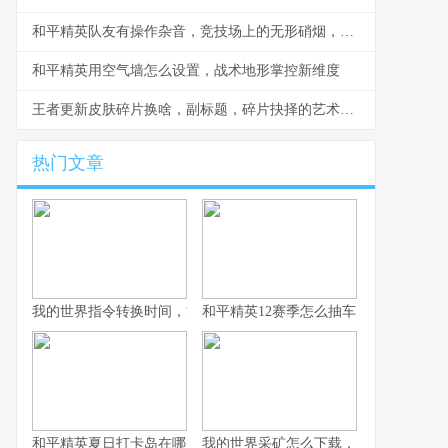
和平精英队友有操作杂音，竞技场上的无形硝烟，副标题，听音辨位之外的生存考验
和平精英用空气墙怎么设置，战术地形掌控新维度
王者更新皮肤碎片换啥，副标题，碎片抉择的艺术与智慧
热门文章
我的世界指令转换时间，方块宇宙的时光之匙
和平精英12赛季怎么抽车，资深玩家的
和平精英夏日打卡岛在哪里：探寻虚拟海滨的坐标与意义
我的世界采矿怎么下载，资深玩家的完