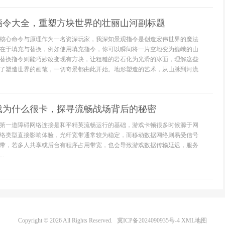
指令大全，重塑方块世界的壮丽山河副标题
核心命令与原理作为一名资深玩家，我深知景观指令是创造宏伟世界的魔法
在于填充与替换，例如使用填充指令，你可以瞬间将一片空地变为巍峨的山
替换指令则能巧妙改变现有方块，让粗糙的岩石化为光滑的冰面，理解这些
了塑造世界的画笔，一切奇景都由此开始。地形塑造的艺术，从山脉到河流
戏为什么很卡，探寻流畅战场背后的秘密
第一道障碍网络连接是和平精英流畅运行的基础，游戏卡顿很多时候源于网
络类型直接影响体验，光纤宽带通常较为稳定，而移动数据网络则易受信号
带，若多人共享或后台有程序占用带宽，也会导致游戏数据传输延迟，服务
.
Copyright © 2026 All Rights Reserved.
冀ICP备2024090935号-4
XML地图