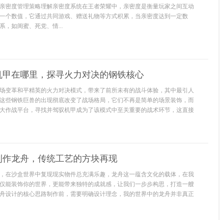
亲密度管理策略理解亲密度系统在王者荣耀中，亲密度是衡量玩家之间互动
一个数值，它通过共同游戏、赠送礼物等方式积累，当亲密度达到一定数
，如闺蜜、死党、情...
机甲在哪里，探寻火力对决的钢铁核心
场变革和平精英的火力对决模式，带来了前所未有的战斗体验，其中最引人
这些钢铁巨兽的出现彻底改变了战场格局，它们不再是简单的场景装饰，而
大作战平台，寻找并驾驭机甲成为了该模式中至关重要的战术环节，这直接
制作龙舟，传统工艺的方块再现
，在沙盒世界中复现现实物件总充满乐趣，龙舟这一蕴含文化的载体，在我
仅能装饰你的世界，更能带来独特的成就感，让我们一步步构思，打造一艘
舟设计的核心思路制作前，需要明确设计理念，我的世界中的龙舟并非真正