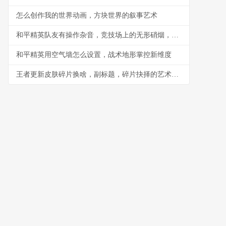
怎么创作我的世界动画，方块世界的叙事艺术
和平精英队友有操作杂音，竞技场上的无形硝烟，副标题，听音辨位之外的生存考验
和平精英用空气墙怎么设置，战术地形掌控新维度
王者更新皮肤碎片换啥，副标题，碎片抉择的艺术与智慧