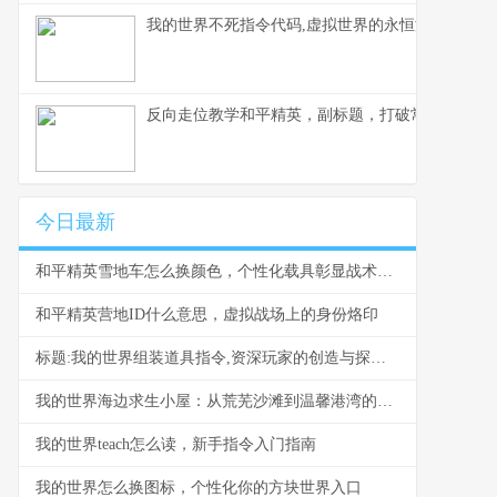
我的世界不死指令代码,虚拟世界的永恒法则副标题
反向走位教学和平精英，副标题，打破常规的生存
今日最新
和平精英雪地车怎么换颜色，个性化载具彰显战术风采，副标题，雪原驰骋的色彩奥秘与实战价值
和平精英营地ID什么意思，虚拟战场上的身份烙印
标题:我的世界组装道具指令,资深玩家的创造与探索指南
我的世界海边求生小屋：从荒芜沙滩到温馨港湾的建造指南
我的世界teach怎么读，新手指令入门指南
我的世界怎么换图标，个性化你的方块世界入口