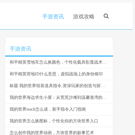
手游资讯
游戏攻略
.
手游资讯
和平精英雪地车怎么换颜色，个性化载具彰显战术风采，副标题，雪原驰骋的色彩奥秘与实战价值
和平精英营地ID什么意思，虚拟战场上的身份烙印
标题:我的世界组装道具指令,资深玩家的创造与探索指南
我的世界海边求生小屋：从荒芜沙滩到温馨港湾的建造指南
我的世界teach怎么读，新手指令入门指南
我的世界怎么换图标，个性化你的方块世界入口
怎么创作我的世界动画，方块世界的叙事艺术