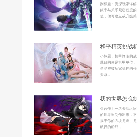
副标题：资深玩家详解
频率与关系紧密程度的
值，便可建立或升级关系
和平精英挑战
小标题，机甲降临的战
瞩目的便是机甲单位，
是能够被玩家操控的强
关系...
我的世界怎么
引言作为一名资深玩家
的世界里制作出来，不
属于你的方块龙舟。龙
航行的船只，...