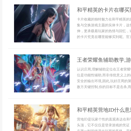
和平精英的卡片在哪买
卡片收藏的独特魅力在和平精英的
集与交换游戏主题的实体卡片，这
伸，更承载着玩家的热情与回忆，
的卡片究竟在哪里能够买到呢。官方
王者荣耀鱼辅助教学,
认识庄周,理解辅助定位在王者荣耀
位是功能性辅助,而非传统意义上的
安全的输出环境,因此,玩好庄周的
敌方关键控制,你的目标不是击杀,而
和平精英营地ID什么
营地ID是玩家个性的直观表达在和
头顶，它不仅仅是登录游戏的凭证