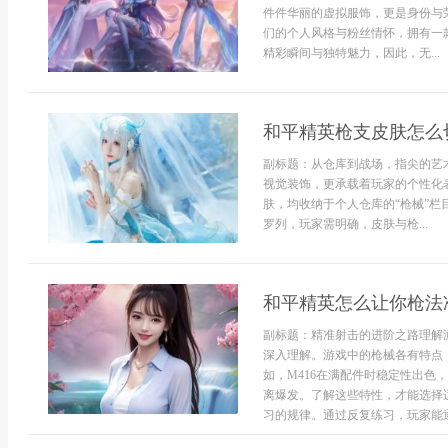
件件华丽的虚拟服饰，更是身份与
们的个人风格与粉丝情怀，拥有一
精彩瞬间与独特魅力，因此，无...
和平精英枪支皮肤怎么
副标题：从仓库到战场，指尖的艺
视觉装饰，更承载着玩家的个性化
肤，均收纳于个人仓库的“枪械”
罗列，玩家需明确，皮肤与枪...
和平精英怎么让你枪法
副标题：精准射击的进阶之路理解
深入理解。游戏中的枪械各有特点
如，M416在满配件时稳定性出色
离爆发。了解这些特性，才能选择
习的规律。通过反复练习，玩家能逐渐