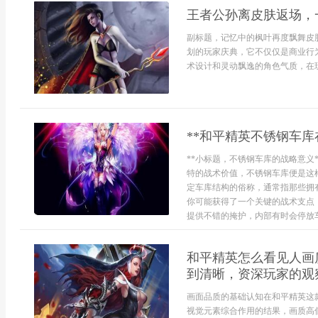
王者公孙离皮肤返场，
副标题，记忆中的枫叶再度飘舞皮
划的玩家庆典，它不仅仅是商业行
术设计和灵动飘逸的角色气质，在玩
**和平精英不锈钢车库
**小标题，不锈钢车库的战略意义
特的战术价值，不锈钢车库便是这
定车库结构的俗称，通常指那些拥
你可能获得了一个关键的战术支点
提供不错的掩护，内部有时会停放车
和平精英怎么看见人画
到清晰，资深玩家的观
画面品质的基础认知在和平精英这
视觉元素综合作用的结果，画质高