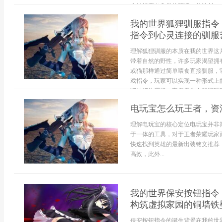
个持续产出鱼类的环境，并让村...
我的世界狐狸驯服指令
指令到心灵连接的驯服
理解狐狸驯服的本质在我的世界这
带着自然的野性，许多玩家渴望拥
或猫那样通过简单喂食直接驯服，
戏指令，玩家可以实现一种形式上
狸的行为逻辑，它们天生会躲避玩家，
电玩宝怎么玩王者，资
理解电玩宝的核心定位电玩宝并非
于一体的工具，对于王者荣耀玩家
快速找到英雄的最新出装铭文推荐
高效，此外...
我的世界保安按钮指令
构筑虚拟家园的铜墙铁
保安按钮指令的诞生背景在我的世