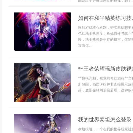
能是出于好奇或恶意的窥探，想了..
如何在和平精英练习技
理解游戏核心机制，夯实基础想要
包括地图熟悉度，枪械特性与战斗
慢，地图熟悉是生存的根本，你需
攻防优...
**王者荣耀瑶新皮肤视
**惊艳亮相，视觉的奇幻旅程**
所包围，画面伊始并非直接展示皮
落，鹿影在林间若隐若现，这种叙事般
我的世界泰坦怎么登录
泰坦模组，一个在我的世界玩家社