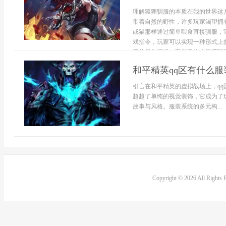
理解狐狸驯服的本质在我的世界这
带着自然的野性，许多玩家渴望拥
或猫那样通过简单喂食直接驯服，
戏指令，玩家可以实现一种形式上
狸的行为逻辑，它们天生会躲避玩家，
和平精英qq区有什么
引言在和平精英的虚拟战场上，q
超越了单纯的视觉装饰，它成为了
故事与风格。服装系统的多元构...
Copyright © 2026 All Rights