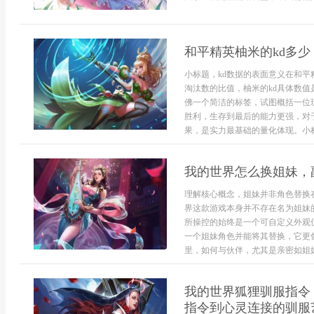
和平精英柚米的kd多
小标题，kd数据的表面意义在和平
淘汰数的比值，柚米的kd具体数
佛一个简洁的标签，试图概括一位
胜利，生存到最后的能力更强，对
果，是实力最基础的量化体现。小标
我的世界怎么换姐妹，
理解核心概念，姐妹并非角色替换
界这款游戏本身并不存在名为姐妹
所操控的始终是一个可自定义外观
一个姐妹角色并能将其替换，它更
里，如何与伙伴，尤其是亲密如姐妹
我的世界狐狸驯服指令
指令到心灵连接的驯服