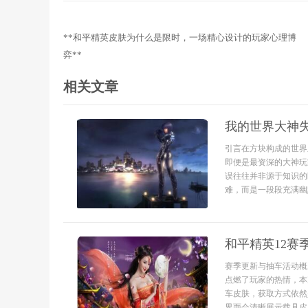
**和平精英皮肤为什么是限时，一场精心设计的玩家心理博
弈**
相关文章
我的世界大神
引言在方块构成的世界
即便是最资深的大神玩
误往往并非源于知识的
难，而是一段段充满幽
和平精英12赛
赛季更新与抽车活动概
点燃了玩家的热情，本
车皮肤，获取方式依然
界面会清晰展示载具皮