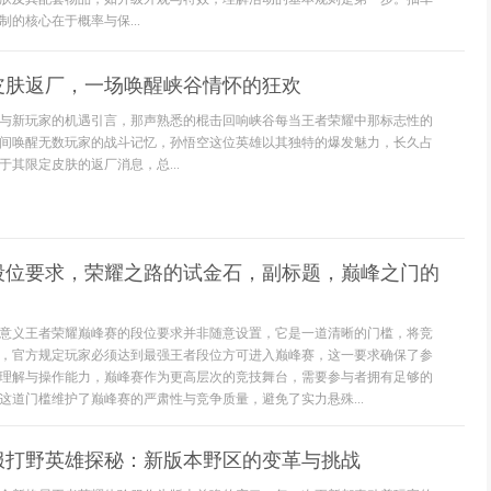
的核心在于概率与保...
皮肤返厂，一场唤醒峡谷情怀的狂欢
与新玩家的机遇引言，那声熟悉的棍击回响峡谷每当王者荣耀中那标志性的
间唤醒无数玩家的战斗记忆，孙悟空这位英雄以其独特的爆发魅力，长久占
其限定皮肤的返厂消息，总...
段位要求，荣耀之路的试金石，副标题，巅峰之门的
意义王者荣耀巅峰赛的段位要求并非随意设置，它是一道清晰的门槛，将竞
，官方规定玩家必须达到最强王者段位方可进入巅峰赛，这一要求确保了参
理解与操作能力，巅峰赛作为更高层次的竞技舞台，需要参与者拥有足够的
这道门槛维护了巅峰赛的严肃性与竞争质量，避免了实力悬殊...
服打野英雄探秘：新版本野区的变革与挑战