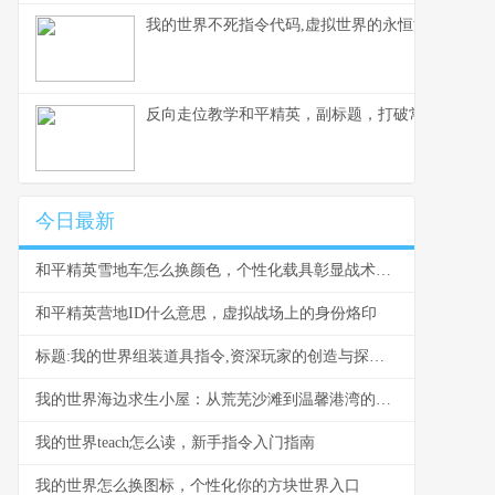
我的世界不死指令代码,虚拟世界的永恒法则副标题
反向走位教学和平精英，副标题，打破常规的生存
今日最新
和平精英雪地车怎么换颜色，个性化载具彰显战术风采，副标题，雪原驰骋的色彩奥秘与实战价值
和平精英营地ID什么意思，虚拟战场上的身份烙印
标题:我的世界组装道具指令,资深玩家的创造与探索指南
我的世界海边求生小屋：从荒芜沙滩到温馨港湾的建造指南
我的世界teach怎么读，新手指令入门指南
我的世界怎么换图标，个性化你的方块世界入口