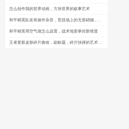
怎么创作我的世界动画，方块世界的叙事艺术
和平精英队友有操作杂音，竞技场上的无形硝烟，副标题，听音辨位之外的生存考验
和平精英用空气墙怎么设置，战术地形掌控新维度
王者更新皮肤碎片换啥，副标题，碎片抉择的艺术与智慧