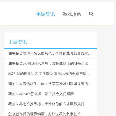
手游资讯
游戏攻略
.
手游资讯
和平精英雪地车怎么换颜色，个性化载具彰显战术风采，副标题，雪原驰骋的色彩奥秘与实战价值
和平精英营地ID什么意思，虚拟战场上的身份烙印
标题:我的世界组装道具指令,资深玩家的创造与探索指南
我的世界海边求生小屋：从荒芜沙滩到温馨港湾的建造指南
我的世界teach怎么读，新手指令入门指南
我的世界怎么换图标，个性化你的方块世界入口
怎么创作我的世界动画，方块世界的叙事艺术