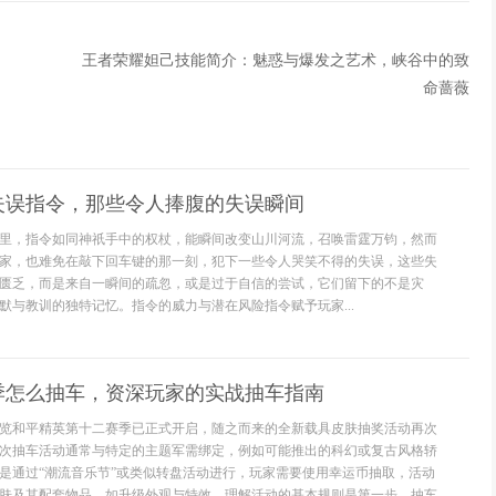
王者荣耀妲己技能简介：魅惑与爆发之艺术，峡谷中的致
命蔷薇
失误指令，那些令人捧腹的失误瞬间
里，指令如同神祇手中的权杖，能瞬间改变山川河流，召唤雷霆万钧，然而
家，也难免在敲下回车键的那一刻，犯下一些令人哭笑不得的失误，这些失
匮乏，而是来自一瞬间的疏忽，或是过于自信的尝试，它们留下的不是灾
默与教训的独特记忆。指令的威力与潜在风险指令赋予玩家...
季怎么抽车，资深玩家的实战抽车指南
览和平精英第十二赛季已正式开启，随之而来的全新载具皮肤抽奖活动再次
次抽车活动通常与特定的主题军需绑定，例如可能推出的科幻或复古风格轿
是通过“潮流音乐节”或类似转盘活动进行，玩家需要使用幸运币抽取，活动
肤及其配套物品，如升级外观与特效，理解活动的基本规则是第一步。抽车