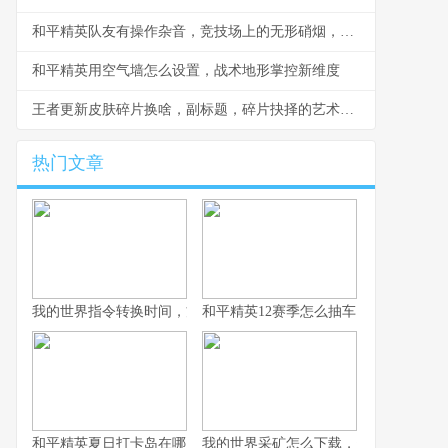
和平精英队友有操作杂音，竞技场上的无形硝烟，副标题，听音辨位之外的生存考验
和平精英用空气墙怎么设置，战术地形掌控新维度
王者更新皮肤碎片换啥，副标题，碎片抉择的艺术与智慧
热门文章
我的世界指令转换时间，方块宇宙的时光之匙
和平精英12赛季怎么抽车，资深玩家的
和平精英夏日打卡岛在哪里：探寻虚拟海滨的坐标与意义
我的世界采矿怎么下载，资深玩家的完