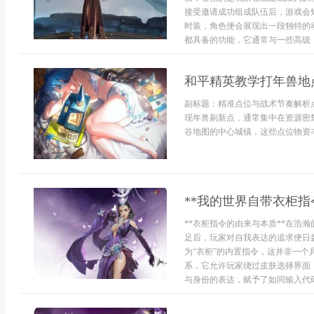
接受邀请成功组成队伍后，游戏会
时装，角色便会展现出一段独特的
都具备的功能，它通常与一些高级，
和平精英教学打年兽地
副标题：精准点位与战术节奏解析
现年兽刷新点，通常集中在资源密
谷地图的中心城镇，这些点位物资丰富
**我的世界自带衣柜指
**衣柜指令的由来与本质**在浩
足后，玩家对自我表达的追求便日
为“衣柜”的内置指令，这并非一
系，它允许玩家绕过皮肤选择界面
与身份的表达，赋予了如同输入代码般