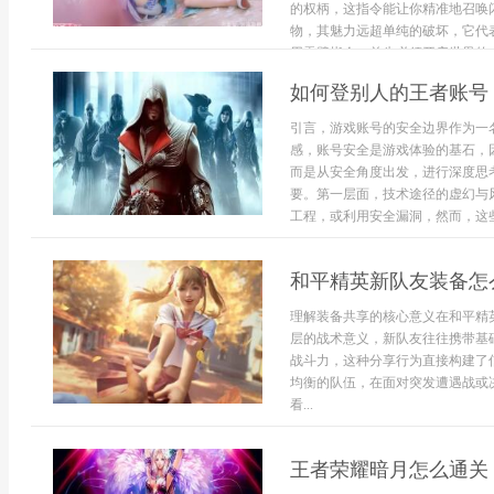
的权柄，这指令能让你精准地召唤
物，其魅力远超单纯的破坏，它代
用雷劈指令，首先必须开启世界的..
如何登别人的王者账号
引言，游戏账号的安全边界作为一
感，账号安全是游戏体验的基石，
而是从安全角度出发，进行深度思
要。第一层面，技术途径的虚幻与
工程，或利用安全漏洞，然而，这些途
和平精英新队友装备怎
理解装备共享的核心意义在和平精
层的战术意义，新队友往往携带基
战斗力，这种分享行为直接构建了
均衡的队伍，在面对突发遭遇战或
看...
王者荣耀暗月怎么通关