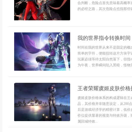
合判断，危险点首先意味着高概率
的必经之路，其次危险点也指那些容
我的世界指令转换时间
时间在我的世界从来不是固定的概
简单的字符，便能扭转这片方块宇
玩家必须等待太阳自然落下，但指
为午夜，世界瞬间陷入黑暗，怪物开
王者荣耀虞姬皮肤价格
虞姬皮肤价格体系的构成逻辑在王
品，其价格并非随意设定，从288
后是游戏经济学的精密计算，低价皮
价位提供显著的视觉与特效升级，
属回城特效...