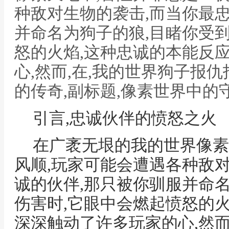
种敌对生物的袭击,而当你最
并命名为狗子的狼,目睹你受
怒的火焰,这种忠诚的本能反
心,然而,在,我的世界狗子报
的传奇,副标题,像素世界中的
引言,忠诚伙伴的愤怒之火
在广袤无垠的我的世界像素
风顺,玩家可能会遭遇各种敌
诚的伙伴,那只被你驯服并命
伤害时,它眼中会燃起愤怒的火
深深触动了许多玩家的心,然而