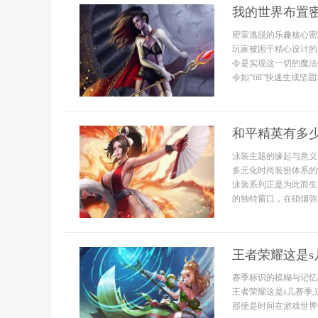
我的世界布置
密室逃脱的乐趣核心密
玩家被困于精心设计的
令是实现这一切的魔法
令如“fill”快速生成坚固墙
和平精英有多
泳装主题的缘起与意义
多元化时尚装扮体系的
泳装系列正是为此而生
的独特窗口，在硝烟弥..
王者荣耀这是s
赛季标识的模糊与记忆
王者荣耀这是s几赛季
那便是时间在游戏世界中