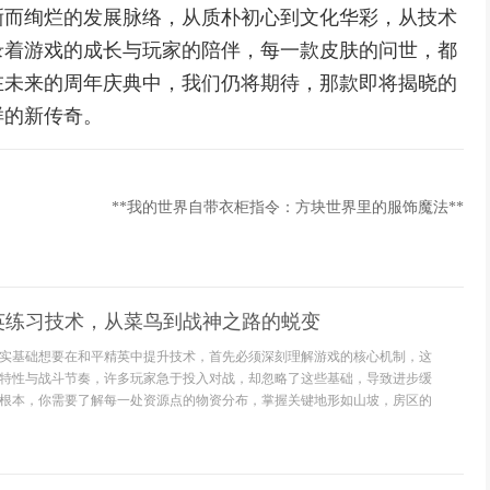
晰而绚烂的发展脉络，从质朴初心到文化华彩，从技术
录着游戏的成长与玩家的陪伴，每一款皮肤的问世，都
在未来的周年庆典中，我们仍将期待，那款即将揭晓的
样的新传奇。
**我的世界自带衣柜指令：方块世界里的服饰魔法**
英练习技术，从菜鸟到战神之路的蜕变
实基础想要在和平精英中提升技术，首先必须深刻理解游戏的核心机制，这
特性与战斗节奏，许多玩家急于投入对战，却忽略了这些基础，导致进步缓
根本，你需要了解每一处资源点的物资分布，掌握关键地形如山坡，房区的