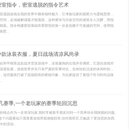
密室指令，密室逃脱的指令艺术
室逃脱游戏在我的世界中拥有独特魅力，它考验玩家的观察力与逻辑思维，
空间，必须破解谜题才能逃脱，这种紧张与兴奋交织的感觉令人沉醉，而指
钥匙。指令构建密室基础布置密室的第一步是创建不可逾越的空间，使用指
壁...
少款泳装衣服，夏日战场清凉风尚录
在和平精英这款战术竞技游戏中，泳装服饰的出现并非偶然，它源自游戏对
深度拓展，游戏世界并非只有严肃的军事对抗，也有轻松活泼的休闲时刻，
，这些服装打破了战场固有的硬核印象，为玩家提供了展现个性与时尚品味
.
几赛季,一个老玩家的赛季轮回沉思
的锚点作为一名资深玩家,我时常被新手朋友问到一个简单却令我恍惚的问题,
,这个问题看似只需查看游戏界面便能回答,但对我而言,它触及了更深层的东西,
的流动...