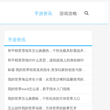
手游资讯
游戏攻略
.
手游资讯
和平精英雪地车怎么换颜色，个性化载具彰显战术风采，副标题，雪原驰骋的色彩奥秘与实战价值
和平精英营地ID什么意思，虚拟战场上的身份烙印
标题:我的世界组装道具指令,资深玩家的创造与探索指南
我的世界海边求生小屋：从荒芜沙滩到温馨港湾的建造指南
我的世界teach怎么读，新手指令入门指南
我的世界怎么换图标，个性化你的方块世界入口
怎么创作我的世界动画，方块世界的叙事艺术