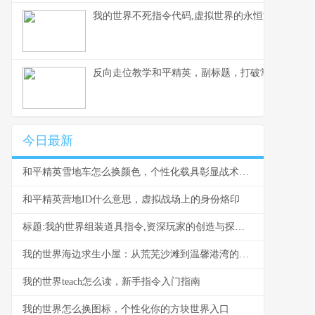
我的世界不死指令代码,虚拟世界的永恒法则副标题
反向走位教学和平精英，副标题，打破常规的生存
今日最新
和平精英雪地车怎么换颜色，个性化载具彰显战术风采，副标题，雪原驰骋的色彩奥秘与实战价值
和平精英营地ID什么意思，虚拟战场上的身份烙印
标题:我的世界组装道具指令,资深玩家的创造与探索指南
我的世界海边求生小屋：从荒芜沙滩到温馨港湾的建造指南
我的世界teach怎么读，新手指令入门指南
我的世界怎么换图标，个性化你的方块世界入口