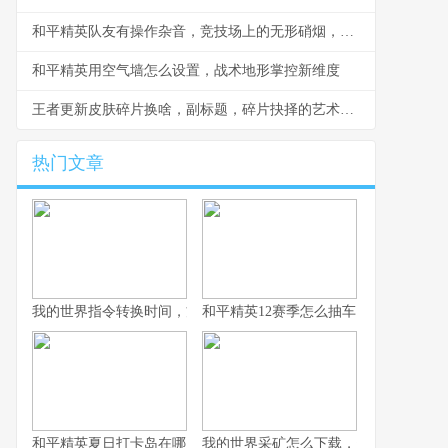
和平精英队友有操作杂音，竞技场上的无形硝烟，副标题，听音辨位之外的生存考验
和平精英用空气墙怎么设置，战术地形掌控新维度
王者更新皮肤碎片换啥，副标题，碎片抉择的艺术与智慧
热门文章
我的世界指令转换时间，方块宇宙的时光之匙
和平精英12赛季怎么抽车，资深玩家的
和平精英夏日打卡岛在哪里：探寻虚拟海滨的坐标与意义
我的世界采矿怎么下载，资深玩家的完