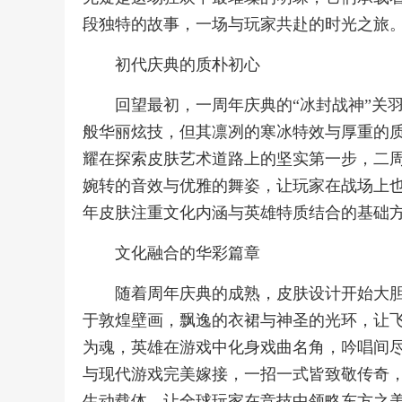
段独特的故事，一场与玩家共赴的时光之旅
初代庆典的质朴初心
回望最初，一周年庆典的“冰封战神”关
般华丽炫技，但其凛冽的寒冰特效与厚重的
耀在探索皮肤艺术道路上的坚实第一步，二周
婉转的音效与优雅的舞姿，让玩家在战场上
年皮肤注重文化内涵与英雄特质结合的基础
文化融合的华彩篇章
随着周年庆典的成熟，皮肤设计开始大胆
于敦煌壁画，飘逸的衣裙与神圣的光环，让飞
为魂，英雄在游戏中化身戏曲名角，吟唱间尽
与现代游戏完美嫁接，一招一式皆致敬传奇
生动载体，让全球玩家在竞技中领略东方之