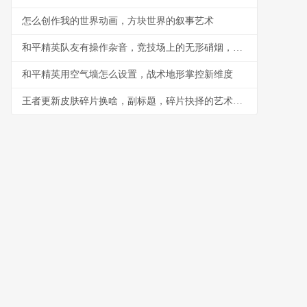
怎么创作我的世界动画，方块世界的叙事艺术
和平精英队友有操作杂音，竞技场上的无形硝烟，副标题，听音辨位之外的生存考验
和平精英用空气墙怎么设置，战术地形掌控新维度
王者更新皮肤碎片换啥，副标题，碎片抉择的艺术与智慧