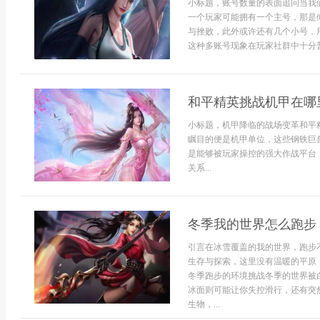
小标题，账号数量的表面追问当我
一个玩家可能拥有一个主号，那是
与挫败，此外或许还有几个小号，
这种多账号现象在玩家社群中十分普遍
和平精英挑战机甲在哪
小标题，机甲降临的战场变革和平
瞩目的便是机甲单位，这些钢铁巨
是能够被玩家操控的强大作战平台
关系...
冬季我的世界怎么跑步
引言在冰雪覆盖的我的世界，跑步
生存与探索，这里没有温暖的平原
冬季跑步的环境挑战冬季的世界被
冰面则可能让你失控滑行，还有突
生物，...