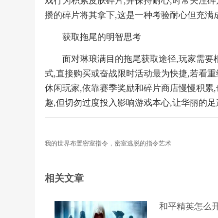
戏行为积累皮肤碎片,并保持耐心,时常关注碎
攒的碎片将其拿下,这是一种考验耐心但充满
获取拖尾的明智思考
面对琳琅满目的拖尾获取途径,玩家需要
式,直接购买或奋战限时活动最为快捷,若看重
休闲玩家,依靠赛季奖励和碎片商店慢慢积累,
趣,但切勿过度投入影响游戏本心,让华丽的
我的世界布置密室指令，密室逃脱的指令艺术
相关文章
和平精英怎么