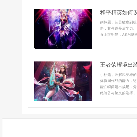
和平精英如何
副标题：从灵敏度到操
击，其弹道受后坐力、
直上跳明显，AKM则
王者荣耀境出
小标题，理解境英雄的
体协同作战的能力，这
能在瞬间进出战场，分
此装备与铭文的选择，首