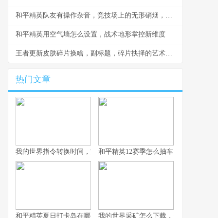
和平精英队友有操作杂音，竞技场上的无形硝烟，副标题，听音辨位之外的生存考验
和平精英用空气墙怎么设置，战术地形掌控新维度
王者更新皮肤碎片换啥，副标题，碎片抉择的艺术与智慧
热门文章
我的世界指令转换时间，方块宇宙的时光之匙
和平精英12赛季怎么抽车，资深玩家的
和平精英夏日打卡岛在哪里：探寻虚拟海滨的坐标与意义
我的世界采矿怎么下载，资深玩家的完