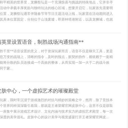
和平精英的世界里，龙狮祭坛是一个充满惊喜与挑战的特殊地点，它并非寻
活动中承载丰厚奖励与独特玩法的核心区域，想要开启它，玩家首先需要明
位置，龙狮祭坛通常伴随春节等节日主题活动上线，玩家需在活动期间进入
其具体位置固定，分别位于山顶废墟，即原钟塔港附近，以及龙狮城，也就
精英里设置语音，制胜战场沟通指南**
决胜千里**语音设置的意义，对于资深玩家而言，语音不仅是聊天工具，更是
息万变的战场上，清晰的指令，及时的报点，默契的协作，都依赖于一套精
能将分散的队员连接成一个高效的整体，从而实现一加一大于二的战斗效
于蒙...
皮肤中心，一个虚拟艺术的璀璨殿堂
玩家，我时常沉浸于游戏激烈的对抗与精妙的策略之中，然而，除了竞技本
个世界同样深深吸引着我，那就是王者荣耀官网皮肤中心，这里不仅是获取
一座集中展示游戏艺术设计、文化内涵与技术实力的虚拟艺术殿堂，每一次
深度的美学巡礼。皮肤中心的设计美学与视觉盛宴打开王者荣耀官网皮...