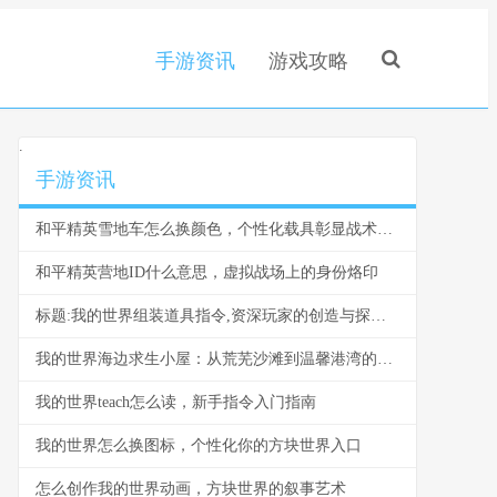
手游资讯
游戏攻略
.
手游资讯
和平精英雪地车怎么换颜色，个性化载具彰显战术风采，副标题，雪原驰骋的色彩奥秘与实战价值
和平精英营地ID什么意思，虚拟战场上的身份烙印
标题:我的世界组装道具指令,资深玩家的创造与探索指南
我的世界海边求生小屋：从荒芜沙滩到温馨港湾的建造指南
我的世界teach怎么读，新手指令入门指南
我的世界怎么换图标，个性化你的方块世界入口
怎么创作我的世界动画，方块世界的叙事艺术