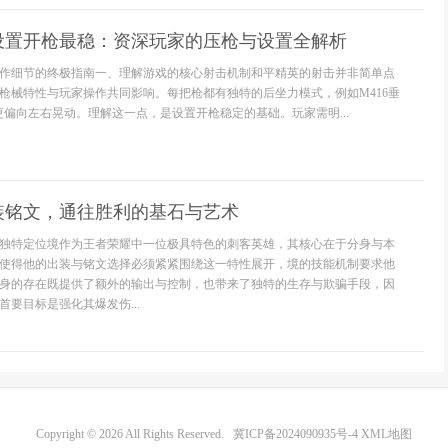
设置开枪最稳：资深玩家的压枪与设置全解析
作细节的终极指南一、理解游戏的核心射击机制和平精英的射击并非简单点
枪械特性与玩家操作共同影响。每把枪都有独特的后坐力模式，例如M416垂
更偏向左右晃动。理解这一点，是设置开枪稳定的基础。玩家需明...
装铭文，通往胜利的基石与艺术
独特定位境作为王者荣耀中一位极具特色的刺客英雄，其核心在于分身与本
使得他的出装与铭文选择必须紧紧围绕这一特性展开，境的技能机制要求他
身的存在既提供了额外的输出与控制，也带来了独特的生存与欺骗手段，因
要目标是强化其爆发伤...
Copyright © 2026 All Rights Reserved.
冀ICP备2024090935号-4
XML地图