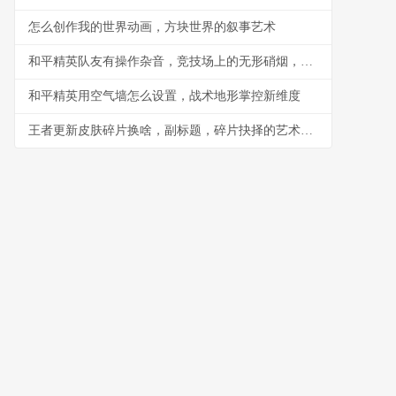
怎么创作我的世界动画，方块世界的叙事艺术
和平精英队友有操作杂音，竞技场上的无形硝烟，副标题，听音辨位之外的生存考验
和平精英用空气墙怎么设置，战术地形掌控新维度
王者更新皮肤碎片换啥，副标题，碎片抉择的艺术与智慧