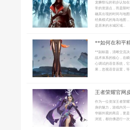
龙狮祭坛的初步认知在
常的资源点，而是限时
确其出现的时间与地图
经典模式的海岛地图，
是原来的水城区域...
**如何在和平
**副标题，清晰交流
战术体系的核心，在瞬
心调试的语音系统，它
果，忽视语音设置，等同
王者荣耀官网
作为一位资深王者荣耀
身的魅力，游戏内另一
华丽外观的商店，更是
浏览，都仿佛进行一次