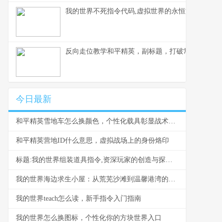
我的世界不死指令代码,虚拟世界的永恒法则副标题
反向走位教学和平精英，副标题，打破常规的生存
今日最新
和平精英雪地车怎么换颜色，个性化载具彰显战术风采，副标题，雪原驰骋的色彩奥秘与实战价值
和平精英营地ID什么意思，虚拟战场上的身份烙印
标题:我的世界组装道具指令,资深玩家的创造与探索指南
我的世界海边求生小屋：从荒芜沙滩到温馨港湾的建造指南
我的世界teach怎么读，新手指令入门指南
我的世界怎么换图标，个性化你的方块世界入口