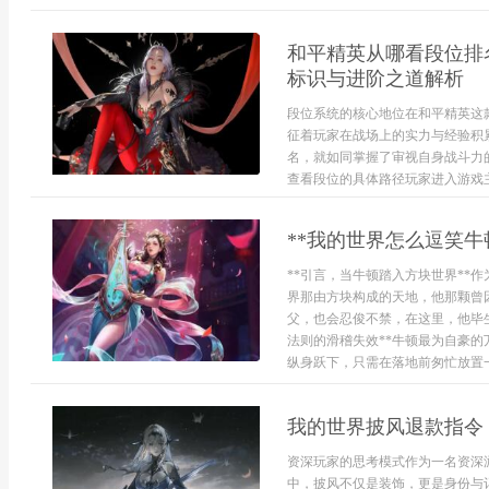
和平精英从哪看段位排
标识与进阶之道解析
段位系统的核心地位在和平精英这
征着玩家在战场上的实力与经验积
名，就如同掌握了审视自身战斗力
查看段位的具体路径玩家进入游戏主
**我的世界怎么逗笑牛
**引言，当牛顿踏入方块世界**
界那由方块构成的天地，他那颗曾
父，也会忍俊不禁，在这里，他毕
法则的滑稽失效**牛顿最为自豪
纵身跃下，只需在落地前匆忙放置一桶
我的世界披风退款指令
资深玩家的思考模式作为一名资深
中，披风不仅是装饰，更是身份与