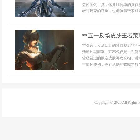
益的关键工具，这并非简单的操作
者对玩家的尊重，也考验着玩家对规则
**五一反场皮肤王者荣
**引言，反场活动的独特魅力**
活动如期而至，它不仅仅是一次简
曾经错过的限定皮肤再次亮相，瞬
**情怀驱动，弥补遗憾的收藏之旅**
Copyright © 2026 All Rights