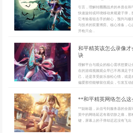
引言，理解转圈圈战术的本质在和
快速旋转或环绕移动来规避子弹，
它考验着狙击手的耐心，预判与极
与技术的双重博弈。核心准备，心
开枪只会...
和平精英该怎么录像才
诀
理解平台与观众的核心需求想要让
在的游戏视频观众早已不再满足于
己，还是享受娱乐放松心情，或是
偏爱那些能够留住观众，引发互动的
**和平精英网络怎么这
**副标题，从信号到服务器的全面
英中的网络延迟有着切肤之痛，那
键，屏幕上的子弹却迟迟没有飞出，