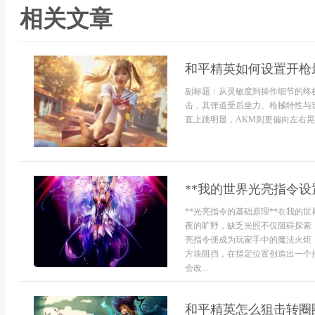
相关文章
和平精英如何设置开枪
副标题：从灵敏度到操作细节的终
击，其弹道受后坐力、枪械特性与
直上跳明显，AKM则更偏向左右晃
**我的世界光亮指令设
**光亮指令的基础原理**在我的
夜的旷野，缺乏光照不仅阻碍探索
亮指令便成为玩家手中的魔法火炬
方块阻挡，在指定位置创造出一个
会改...
和平精英怎么狙击转圈