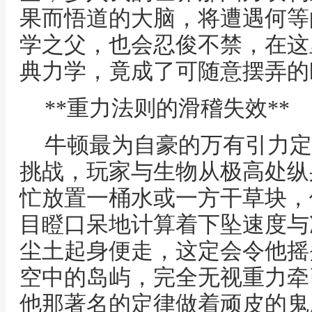
果而悟道的大脑，将遭遇何等
学之父，也会忍俊不禁，在这
典力学，竟成了可随意摆弄的
**重力法则的滑稽失效**
牛顿最为自豪的万有引力定
挑战，玩家与生物从极高处纵
忙放置一桶水或一方干草块，
目瞪口呆地计算着下坠速度与
尘土起身便走，这定会令他摇
空中的岛屿，完全无视重力牵
他那著名的定律做着顽皮的鬼