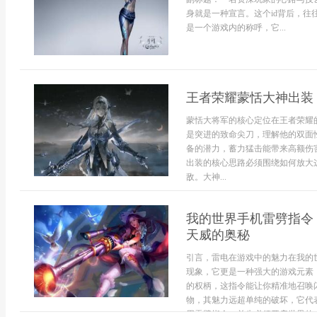
身就是一种宣言。这个id背后，往
是一个游戏内的称呼，它...
王者荣耀蒙恬大神出装
蒙恬大将军的核心定位在王者荣耀
是突进的致命尖刀，理解他的双面
备的潜力，蓄力猛击能带来高额伤
出装的核心思路必须围绕如何放大
敌。大神...
我的世界手机雷劈指令
天威的奥秘
引言，雷电在游戏中的魅力在我的
现象，它更是一种强大的游戏元素
的权柄，这指令能让你精准地召唤
物，其魅力远超单纯的破坏，它代
用雷劈指令，首先必须开启世界的..