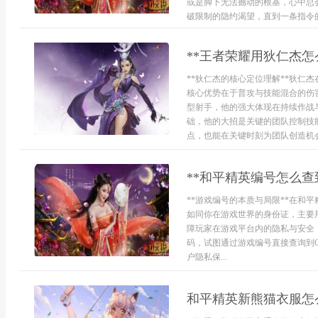
或是脚下无法撼动的根基，心中总
破限制的隐约渴望，直到一条指令的
**王者荣耀用狄仁杰怎
**狄仁杰的核心定位理解**狄仁
核心优势在于普攻与技能混合的伤
型射手，他的强大体现在持续作战
础，他的大招是关键的团队控制技
点，也能在关键时刻为团队创造机会.
**和平精英编号怎么查
**游戏编号的本质与局限**在和
如同你在游戏世界的身份证，主要
障玩家在游戏平台内的隐私与安全
码，试图通过游戏编号直接查询到
户隐私保...
和平精英新熊猫衣服怎