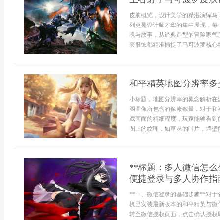
皮肤概览，设计美学的精湛演绎马
列更是设计师才华的集中展现，每
魂与故事，从经典造型的冒险家气
套服饰都精准捕捉了马可波罗核心特
和平精英地图分辨率多
小标题，地图分辨率的概念解析在
图图像所包含的像素数量，对于和
戏画面的精细程度，玩家能够看到
图上的纹理，如草丛的叶片，墙壁的
**标题：多人微信怎
便捷登录与多人协作指南
**一、微信登录的基础步骤**对
机已安装最新版本的和平精英与微
转至微信授权页面，点击确认授权