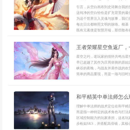
引言，从空白画布到史诗舞台我的
这纯净的空白恰恰是扩充背景的最
为这个世界注入灵魂与故事，我们
每次日出都映照文明的脉络。根基
既有元素便是智慧开端，那些散布各地
王者荣耀星空鱼返厂，
星空之约，老玩家的情怀共鸣当星
早已超越了其作为庄周坐骑的原始
峡谷的夜晚，与战友并肩作战的欢
简单的商品重现，而是一场与旧时光
和平精英中单法师怎么
理解中单法师的战术定位在和平精
而是指一种特定的战术角色与打法
区域控制能力的玩家承担，这名玩
步枪如SKS，并搭配高倍镜，其核