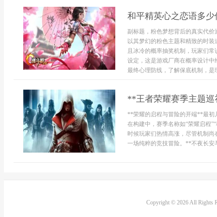
和平精英心之恋语多少
副标题，粉色梦想背后的真实代价
以其梦幻的粉色主题和精致的时装
且冰冷的概率抽奖机制，玩家们常
设定，这是游戏厂商在概率设计中
最终心理防线，了解保底机制，是理
**王者荣耀赛季主题巡
**荣耀的启程与冒险的开端**最
在构建中，赛季名称如“荣耀启程”
时候玩家们热情高涨，尽管机制尚
一场纯粹的竞技冒险。**不夜长安与
Copyright © 2026 All Rights