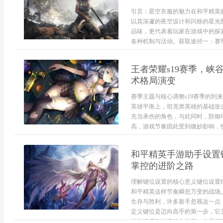
引言：星空衣服的魅力在和平精英
以其深邃的夜空设计和闪烁的星光
品味，更代表着玩家在游戏中的探
各种机制与活动。获取途径一：赛季
王者荣耀s19赛季，
术格局演变
赛季主题与核心调整s19赛季的
英雄平衡上，坦克类英雄的基础攻
充当承伤的角色，与此同时，防御
高，游戏节奏因此受到微妙影响，快速
和平精英手游助手设置
掌控的进阶之路
理解键位设置的核心意义键位设置
和平精英这样节奏瞬息万变的战场
生存与胜利，许多新手忽视这一点
定义键位是迈向高手的第一步，它
的构建原则构建键位的第一步是舒适