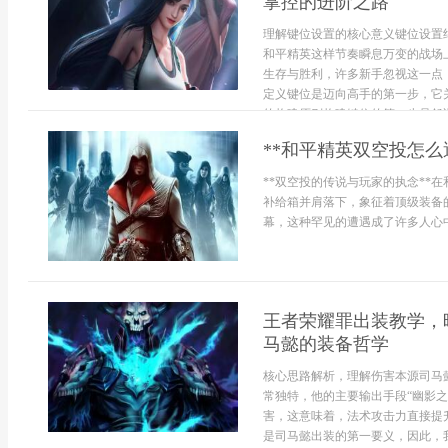
掌控的进阶之路
理解键位设置的核心意义键位设置
和平精英这样节奏瞬息万变的战场
生存与胜利，许多新手忽视这一点
定义键位是迈向高手的第一步，它
的构建原则构建键位的第一步是舒适
**和平精英双空投怎么
**双空投的传说与玩家的执念**
补给箱并肩落下，象征着顶级装备
幕，这种罕见的遭遇成了许多人心中的
王者荣耀罪出装教学，
马懿的装备哲学
核心思路解析，理解伤害本源司马
常独特，他的主要输出手段“幽影
害，这意味着，法术攻击力直接提
是司马懿出装的第一要义，因此，我