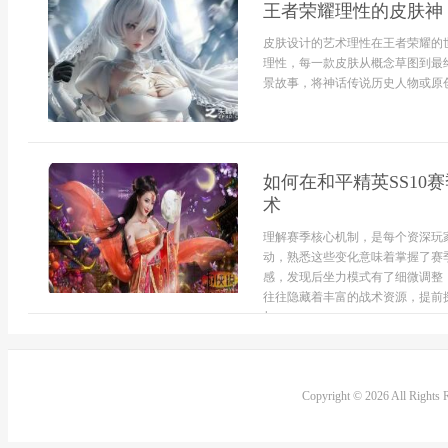
王者荣耀理性的皮肤神
皮肤设计的艺术理性在王者荣耀的
理性，每一款皮肤从概念草图到最
景故事，将神话传说历史人物或原创
如何在和平精英SS1
术
理解赛季核心机制，是每个资深玩家
动，熟悉这些变化意味着掌握了赛
感，发现后坐力模式有了细微调整
往往隐藏着丰富的战术资源，提前
与...
Copyright © 2026 All Rights