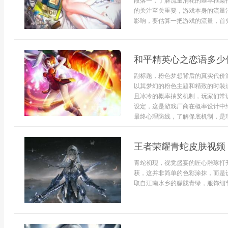
段落一，了解流量消耗的基本框架
的关注至关重要，游戏本身的流量
影响，要估算一把游戏的流量，首先
和平精英心之恋语多少
副标题，粉色梦想背后的真实代价
以其梦幻的粉色主题和精致的时装
且冰冷的概率抽奖机制，玩家们常
设定，这是游戏厂商在概率设计中
最终心理防线，了解保底机制，是理
王者荣耀青蛇皮肤视频
青蛇初现，视觉盛宴的匠心雕琢打
获，这并非简单的色彩涂抹，而是
取自江南水乡的朦胧青绿，服饰细节