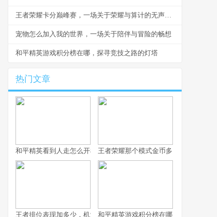
王者荣耀卡分巅峰赛，一场关于荣耀与算计的无声战争
宠物怎么加入我的世界，一场关于陪伴与冒险的畅想
和平精英游戏积分榜在哪，探寻竞技之路的灯塔
热门文章
和平精英看到人走怎么开枪，冷静瞄准与节奏掌控的艺术，副标题
王者荣耀那个模式金币多，揭秘高效积
王者排位表现加多少，机制解析与实战心得
和平精英游戏积分榜在哪，探寻竞技之