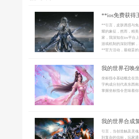
**ios免费
**引言，皮肤诱惑与
耀的象征，然而，精美
家，我深知在ios平
游戏机制的深刻理解，
**官方活动，最稳妥的免
我的世界召唤
坐标指令基础概念在浩
字构成分别代表东西南
掌握坐标指令意味着你能
我的世界合成
引言，当创造触及灵魂
到复杂的信标，玩家通