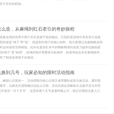
方存在的机制...
怎么造，从麻绳到红石牵引的奇妙旅程
准备在我的世界中绳子并非直接可造的物品，它指的是游戏中具有牵引连接
型的便是“绳子”即“线”，线是制作绳子的核心材料，线主要通过击败蜘蛛或洞
时会掉落零至两根线，此外在废弃矿井中的蜘蛛网用剑或剪刀破坏也能收获
能性绳子”是“栓绳”，栓绳的制作需要线与粘液球，粘液球由击杀史莱姆获得，
了制造各类绳子的基础...
兑换到几号，玩家必知的限时活动指南
，解锁心仪装扮一、活动周期与核心日期王者荣耀的皮肤兑换活动，通常围
展开，玩家首先需明确活动起止日期，活动页面会清晰标注兑换开启与关闭
换开放至一月十五号”，这意味着十五号是最终截止日，错过日期则兑换入口