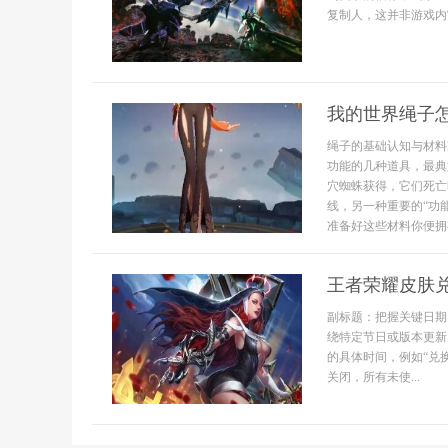
复制人，这并非游戏内官
我的世界绳子
绳子的基础认知与材料
功能的几种道具，最典
穴蜘蛛获得，它们死亡
线，另一种重要的“功
准备好这些材料你便拥有
王者荣耀皮肤
副标题：把握关键日期
绕特定节日或版本更新
的具体时间，例如“兑
关闭，所有未使...