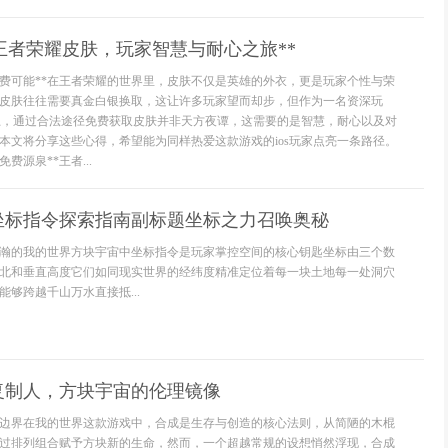
获得王者荣耀皮肤，玩家智慧与耐心之旅**
免费可能**在王者荣耀的世界里，皮肤不仅是英雄的外衣，更是玩家个性与荣
皮肤往往需要真金白银换取，这让许多玩家望而却步，但作为一名资深玩
台上，通过合法途径免费获取皮肤并非天方夜谭，这需要的是智慧，耐心以及对
本文将分享这些心得，希望能为同样热爱这款游戏的ios玩家点亮一条路径。
费源泉**王者...
坐标指令探索指南副标题坐标之力召唤奥秘
瀚的我的世界方块宇宙中坐标指令是玩家掌控空间的核心钥匙坐标由三个数
北和垂直高度它们如同现实世界的经纬度精准定位着每一块土地每一处洞穴
够跨越千山万水直接抵...
复制人，方块宇宙的伦理镜像
边界在我的世界这款游戏中，合成是生存与创造的核心法则，从简陋的木棍
过排列组合赋予方块新的生命，然而，一个超越常规的设想悄然浮现，合成