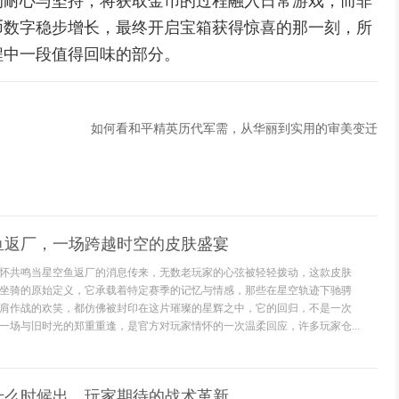
的耐心与坚持，将获取金币的过程融入日常游戏，而非
币数字稳步增长，最终开启宝箱获得惊喜的那一刻，所
程中一段值得回味的部分。
如何看和平精英历代军需，从华丽到实用的审美变迁
鱼返厂，一场跨越时空的皮肤盛宴
怀共鸣当星空鱼返厂的消息传来，无数老玩家的心弦被轻轻拨动，这款皮肤
坐骑的原始定义，它承载着特定赛季的记忆与情感，那些在星空轨迹下驰骋
肩作战的欢笑，都仿佛被封印在这片璀璨的星辉之中，它的回归，不是一次
一场与旧时光的郑重重逢，是官方对玩家情怀的一次温柔回应，许多玩家仓...
什么时候出，玩家期待的战术革新