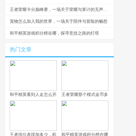
王者荣耀卡分巅峰赛，一场关于荣耀与算计的无声战争
宠物怎么加入我的世界，一场关于陪伴与冒险的畅想
和平精英游戏积分榜在哪，探寻竞技之路的灯塔
热门文章
和平精英看到人走怎么开枪，冷静瞄准与节奏掌控的艺术，副标题
王者荣耀那个模式金币多，揭秘高效积
王者排位表现加多少，机制解析与实战心得
和平精英游戏积分榜在哪，探寻竞技之