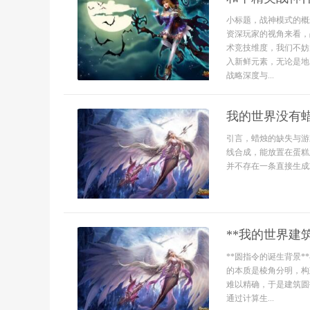
小标题，战神模式的概
资深玩家的视角来看，
术竞技维度，我们不妨
入新鲜元素，无论是地
战略深度与...
我的世界没有
引言，蜡烛的缺失与游
线合成，能放置在蛋糕
并不存在一条直接生成
**我的世界建
**圆指令的诞生背景
的本质是棱角分明，构
难以精确，于是建筑圆
通过计算生...