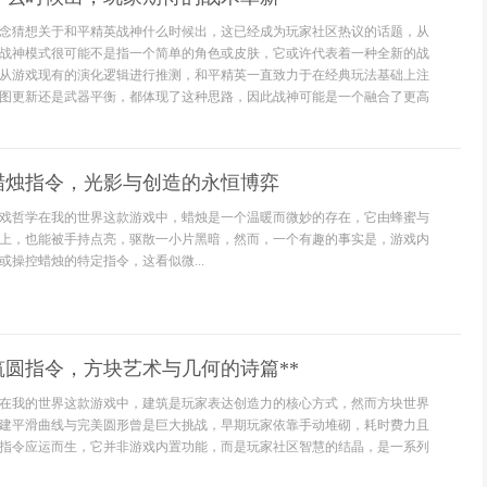
念猜想关于和平精英战神什么时候出，这已经成为玩家社区热议的话题，从
战神模式很可能不是指一个简单的角色或皮肤，它或许代表着一种全新的战
从游戏现有的演化逻辑进行推测，和平精英一直致力于在经典玩法基础上注
图更新还是武器平衡，都体现了这种思路，因此战神可能是一个融合了更高
蜡烛指令，光影与创造的永恒博弈
戏哲学在我的世界这款游戏中，蜡烛是一个温暖而微妙的存在，它由蜂蜜与
上，也能被手持点亮，驱散一小片黑暗，然而，一个有趣的事实是，游戏内
或操控蜡烛的特定指令，这看似微...
筑圆指令，方块艺术与几何的诗篇**
**在我的世界这款游戏中，建筑是玩家表达创造力的核心方式，然而方块世界
建平滑曲线与完美圆形曾是巨大挑战，早期玩家依靠手动堆砌，耗时费力且
指令应运而生，它并非游戏内置功能，而是玩家社区智慧的结晶，是一系列